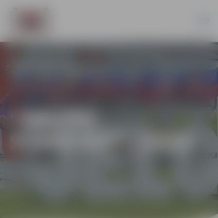
“MAZĀS
STAFETES” | 2025