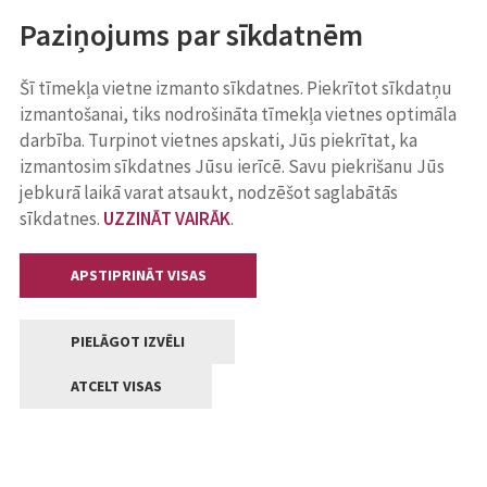
Paziņojums par sīkdatnēm
Šī tīmekļa vietne izmanto sīkdatnes. Piekrītot sīkdatņu
izmantošanai, tiks nodrošināta tīmekļa vietnes optimāla
darbība. Turpinot vietnes apskati, Jūs piekrītat, ka
izmantosim sīkdatnes Jūsu ierīcē. Savu piekrišanu Jūs
jebkurā laikā varat atsaukt, nodzēšot saglabātās
sīkdatnes.
UZZINĀT VAIRĀK
.
APSTIPRINĀT VISAS
PIELĀGOT IZVĒLI
ATCELT VISAS