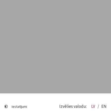
Izvēlies valodu:
LV
EN
Iestatījumi