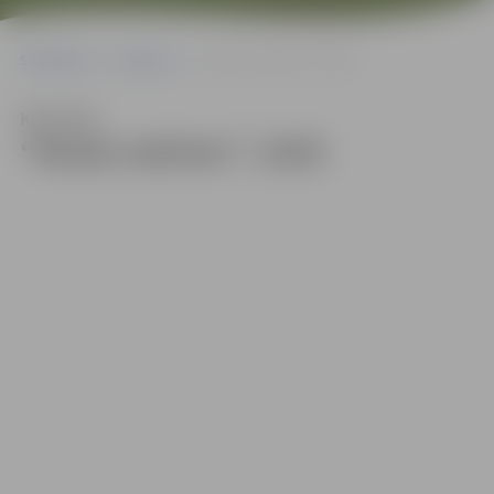
Sākumlapa
Galerijas
“Mazās stafetes” | 2025
Klausīties
“Mazās stafetes” | 2025