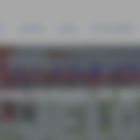
TA
PAŠVALDĪBA
IESTĀDES
KAPITĀLSABIEDRĪBAS
AMA DZIESMU UN MŪ