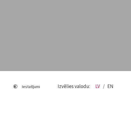
Izvēlies valodu:
LV
EN
Iestatījumi