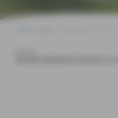
Sākumlapa
Galerijas
Muzejā aplūkojama Dziesmu un mūzikas
Klausīties
Muzejā aplūkojama Dziesmu un m