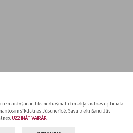
ņu izmantošanai, tiks nodrošināta tīmekļa vietnes optimāla
zmantosim sīkdatnes Jūsu ierīcē. Savu piekrišanu Jūs
atnes.
UZZINĀT VAIRĀK
.