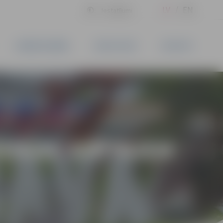
LV
EN
Iestatījumi
UZŅĒMĒJDARBĪBA
PAKALPOJUMI
KONTAKTI
ZIKAS SVĒTKIEM