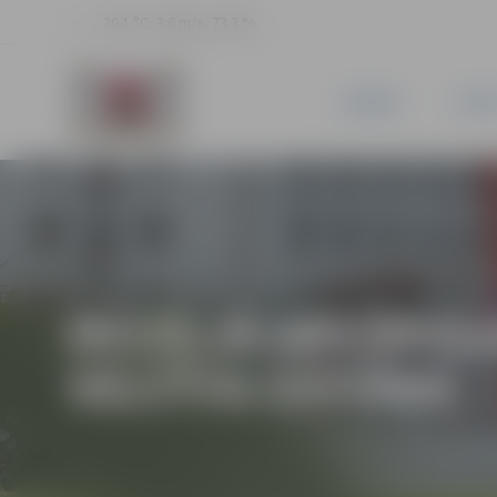
20.1 °C, 3.6 m/s, 73.3 %
JAUNUMI
PILSĒ
MUZEJĀ APLŪKOJ
VELTĪTA IZSTĀDE