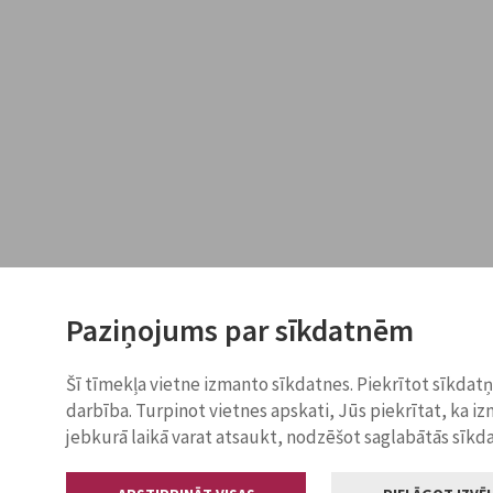
Paziņojums par sīkdatnēm
Šī tīmekļa vietne izmanto sīkdatnes. Piekrītot sīkdat
darbība. Turpinot vietnes apskati, Jūs piekrītat, ka i
jebkurā laikā varat atsaukt, nodzēšot saglabātās sīkd