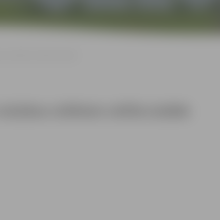
 svētkiem veltīta izstāde
ūzikas svētkiem veltīta izstāde