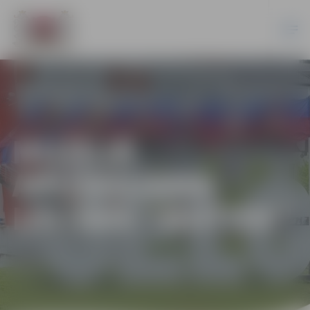
MUZEJĀ
APLŪKOJAMA
IZSTĀDE “NOTIEK”