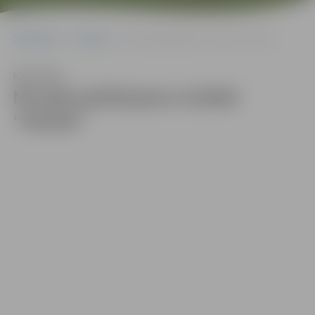
Sākumlapa
Galerijas
Muzejā aplūkojama izstāde “Notiek”
Klausīties
Muzejā aplūkojama izstāde
“Notiek”