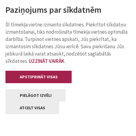
Paziņojums par sīkdatnēm
Šī tīmekļa vietne izmanto sīkdatnes. Piekrītot sīkdatņu
izmantošanai, tiks nodrošināta tīmekļa vietnes optimāla
darbība. Turpinot vietnes apskati, Jūs piekrītat, ka
izmantosim sīkdatnes Jūsu ierīcē. Savu piekrišanu Jūs
jebkurā laikā varat atsaukt, nodzēšot saglabātās
sīkdatnes.
UZZINĀT VAIRĀK
.
APSTIPRINĀT VISAS
PIELĀGOT IZVĒLI
ATCELT VISAS