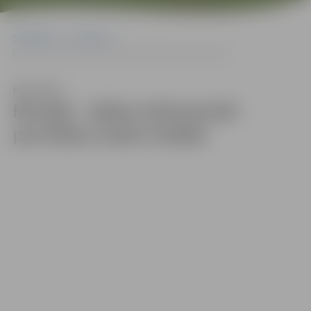
Sākumlapa
Galerijas
Muzejā – dabas iedvesmotā porcelāna ziedu izstāde
Klausīties
Muzejā – dabas iedvesmotā
porcelāna ziedu izstāde