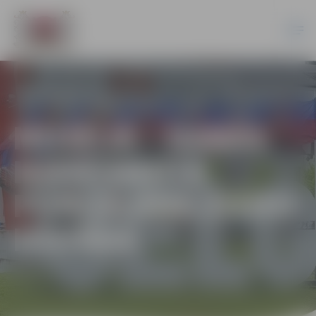
MUZEJĀ – DABAS
IEDVESMOTĀ
PORCELĀNA ZIEDU
IZSTĀDE