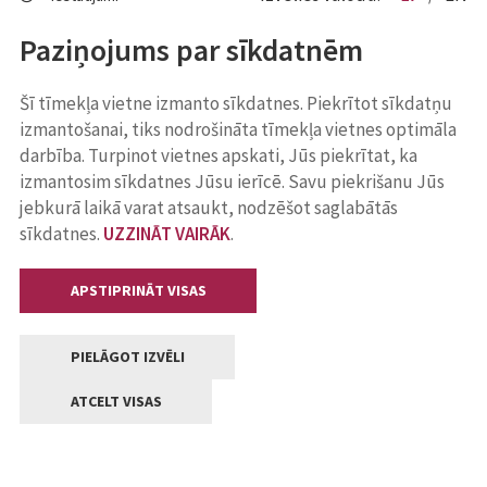
Paziņojums par sīkdatnēm
Šī tīmekļa vietne izmanto sīkdatnes. Piekrītot sīkdatņu
izmantošanai, tiks nodrošināta tīmekļa vietnes optimāla
darbība. Turpinot vietnes apskati, Jūs piekrītat, ka
izmantosim sīkdatnes Jūsu ierīcē. Savu piekrišanu Jūs
jebkurā laikā varat atsaukt, nodzēšot saglabātās
sīkdatnes.
UZZINĀT VAIRĀK
.
APSTIPRINĀT VISAS
PIELĀGOT IZVĒLI
ATCELT VISAS