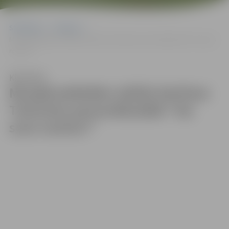
Sākumlapa
Galerijas
Muzejā piektdien atklās Katrīnas Tračumas personālizstādi “Vai suns
nomirs?”
Klausīties
Muzejā piektdien atklās Katrīnas
Tračumas personālizstādi “Vai
suns nomirs?”