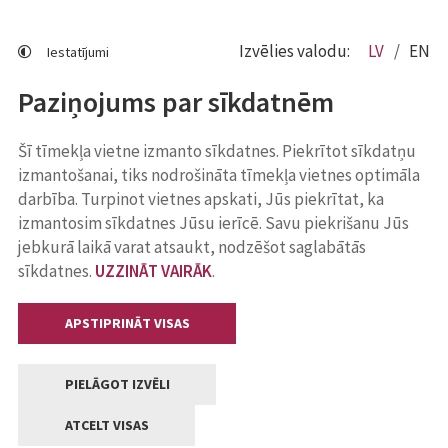
Izvēlies valodu:
LV
EN
Iestatījumi
Paziņojums par sīkdatnēm
Šī tīmekļa vietne izmanto sīkdatnes. Piekrītot sīkdatņu
izmantošanai, tiks nodrošināta tīmekļa vietnes optimāla
darbība. Turpinot vietnes apskati, Jūs piekrītat, ka
izmantosim sīkdatnes Jūsu ierīcē. Savu piekrišanu Jūs
jebkurā laikā varat atsaukt, nodzēšot saglabātās
sīkdatnes.
UZZINĀT VAIRĀK
.
APSTIPRINĀT VISAS
PIELĀGOT IZVĒLI
ATCELT VISAS