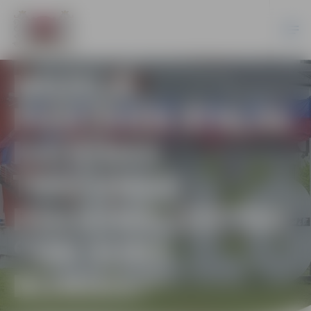
MUZEJĀ
PIEKTDIEN ATKLĀS
KATRĪNAS
TRAČUMAS
PERSONĀLIZSTĀDI
“VAI SUNS
NOMIRS?”