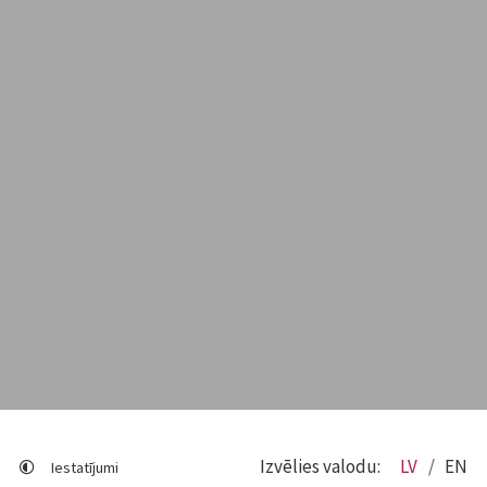
Izvēlies valodu:
LV
EN
Iestatījumi