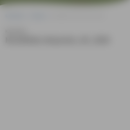
Sākumlapa
Galerijas
Muzikālais ekspresis_05_2020
Klausīties
Muzikālais ekspresis_05_2020