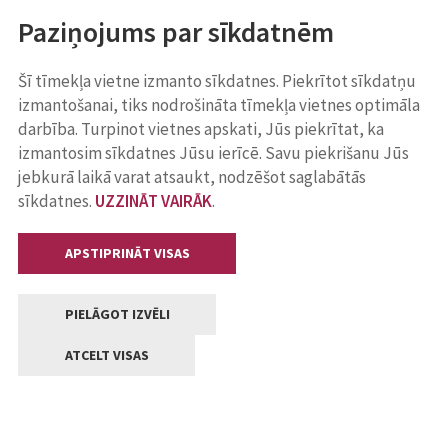
Paziņojums par sīkdatnēm
Šī tīmekļa vietne izmanto sīkdatnes. Piekrītot sīkdatņu
izmantošanai, tiks nodrošināta tīmekļa vietnes optimāla
darbība. Turpinot vietnes apskati, Jūs piekrītat, ka
izmantosim sīkdatnes Jūsu ierīcē. Savu piekrišanu Jūs
jebkurā laikā varat atsaukt, nodzēšot saglabātās
sīkdatnes.
UZZINĀT VAIRĀK
.
APSTIPRINĀT VISAS
PIELĀGOT IZVĒLI
ATCELT VISAS