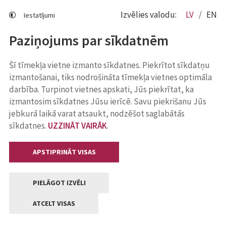
Izvēlies valodu:
LV
EN
Iestatījumi
Paziņojums par sīkdatnēm
Šī tīmekļa vietne izmanto sīkdatnes. Piekrītot sīkdatņu
izmantošanai, tiks nodrošināta tīmekļa vietnes optimāla
darbība. Turpinot vietnes apskati, Jūs piekrītat, ka
izmantosim sīkdatnes Jūsu ierīcē. Savu piekrišanu Jūs
jebkurā laikā varat atsaukt, nodzēšot saglabātās
sīkdatnes.
UZZINĀT VAIRĀK
.
APSTIPRINĀT VISAS
PIELĀGOT IZVĒLI
ATCELT VISAS