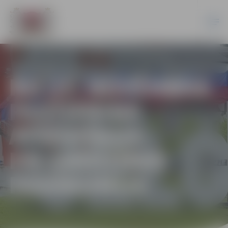
NO 27. NOVEMBRA
PASTIPRINA
ATSEVIŠĶUS
PIESARDZĪBAS
PASĀKUMUS