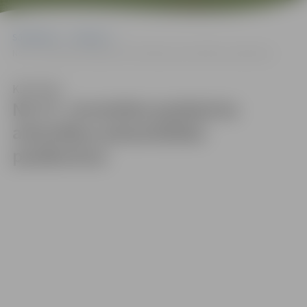
Sākumlapa
Galerijas
No 27. novembra pastiprina atsevišķus piesardzības pasākumus
Klausīties
No 27. novembra pastiprina
atsevišķus piesardzības
pasākumus