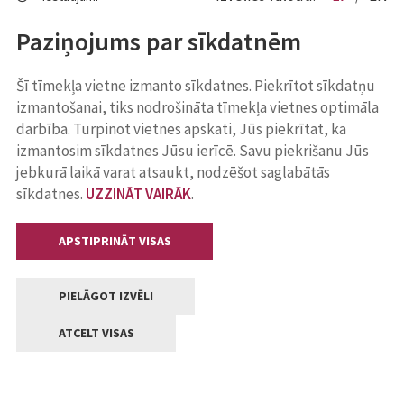
Paziņojums par sīkdatnēm
Šī tīmekļa vietne izmanto sīkdatnes. Piekrītot sīkdatņu
izmantošanai, tiks nodrošināta tīmekļa vietnes optimāla
darbība. Turpinot vietnes apskati, Jūs piekrītat, ka
izmantosim sīkdatnes Jūsu ierīcē. Savu piekrišanu Jūs
jebkurā laikā varat atsaukt, nodzēšot saglabātās
sīkdatnes.
UZZINĀT VAIRĀK
.
APSTIPRINĀT VISAS
PIELĀGOT IZVĒLI
ATCELT VISAS