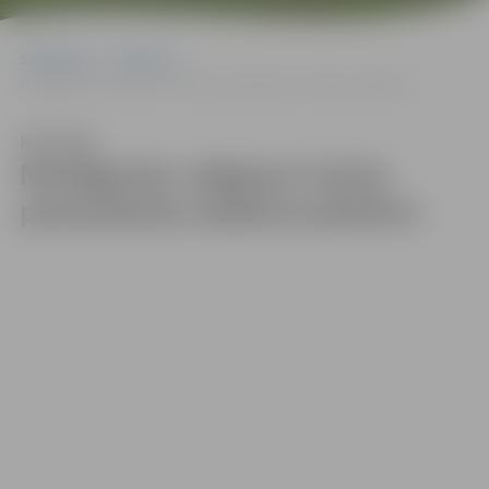
Sākumlapa
Galerijas
Noslēgusies Jelgavas Centra pamatskolas stadiona pārbūve
Klausīties
Noslēgusies Jelgavas Centra
pamatskolas stadiona pārbūve