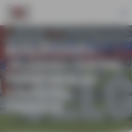
NOSLĒGUSIES
JELGAVAS CENTRA
PAMATSKOLAS
STADIONA
PĀRBŪVE