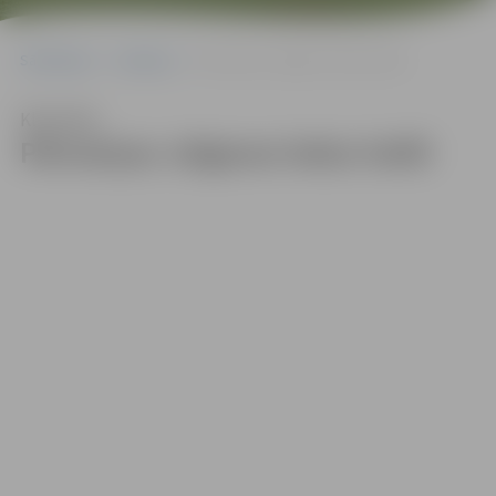
Sākumlapa
Galerijas
Pārmaiņas Jelgavas ledus hallē
Klausīties
Pārmaiņas Jelgavas ledus hallē