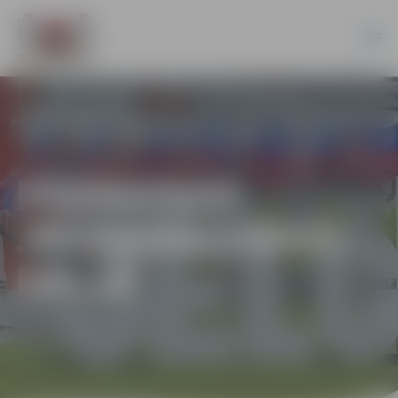
PĀRMAIŅAS
JELGAVAS LEDUS
HALLĒ