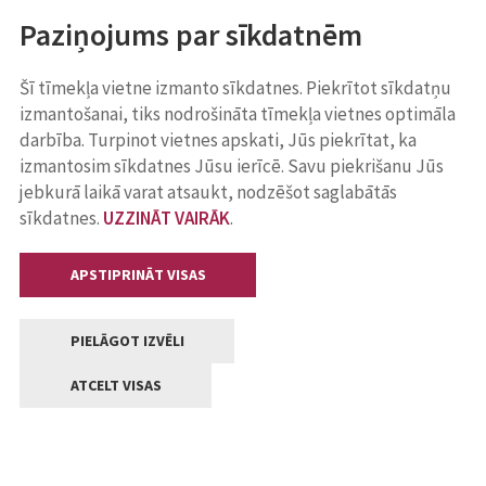
Paziņojums par sīkdatnēm
Šī tīmekļa vietne izmanto sīkdatnes. Piekrītot sīkdatņu
izmantošanai, tiks nodrošināta tīmekļa vietnes optimāla
darbība. Turpinot vietnes apskati, Jūs piekrītat, ka
izmantosim sīkdatnes Jūsu ierīcē. Savu piekrišanu Jūs
jebkurā laikā varat atsaukt, nodzēšot saglabātās
sīkdatnes.
UZZINĀT VAIRĀK
.
APSTIPRINĀT VISAS
PIELĀGOT IZVĒLI
ATCELT VISAS