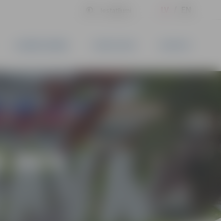
LV
EN
Iestatījumi
UZŅĒMĒJDARBĪBA
PAKALPOJUMI
KONTAKTI
 2023