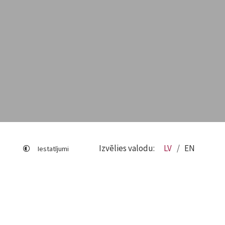
Izvēlies valodu:
LV
EN
Iestatījumi