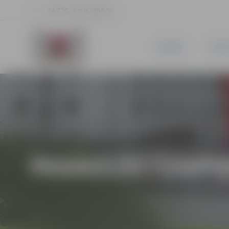
24.7 °C, 3 m/s, 46.5 %
JAUNUMI
PILSĒ
PASAULES ČEMPI