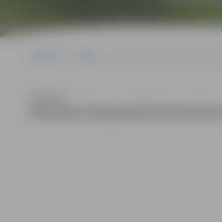
Sākumlapa
Galerijas
Pasaules čempionāts krosmintonā 20
Klausīties
Pasaules čempionāts krosminto