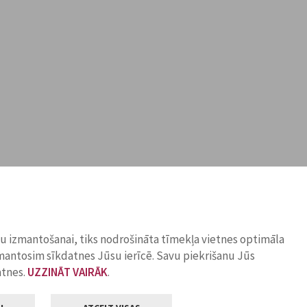
ņu izmantošanai, tiks nodrošināta tīmekļa vietnes optimāla
zmantosim sīkdatnes Jūsu ierīcē. Savu piekrišanu Jūs
atnes.
UZZINĀT VAIRĀK
.