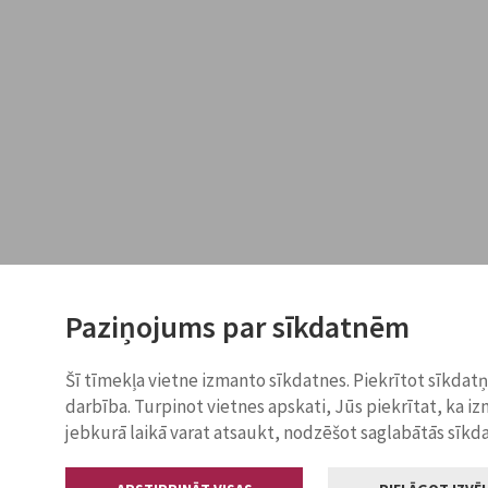
Paziņojums par sīkdatnēm
Šī tīmekļa vietne izmanto sīkdatnes. Piekrītot sīkdat
darbība. Turpinot vietnes apskati, Jūs piekrītat, ka i
jebkurā laikā varat atsaukt, nodzēšot saglabātās sīkd