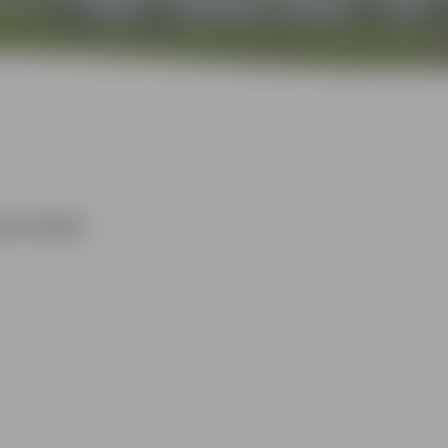
23
nā 2023