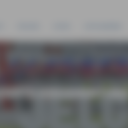
TA
PAŠVALDĪBA
IESTĀDES
KAPITĀLSABIEDRĪBAS
ONĀTS KROSMINTONĀ