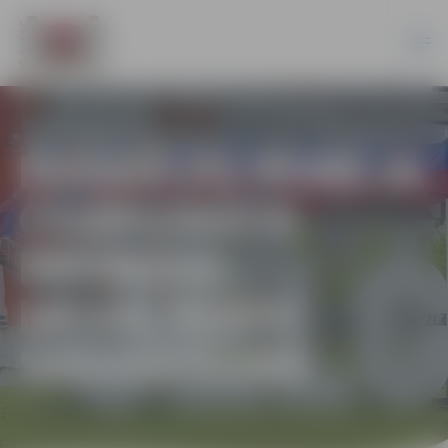
PASAULES HOKEJA
ČEMPIONĀTA
BRONZAS
MEDAĻNIEKU
SAGAIDĪŠANA