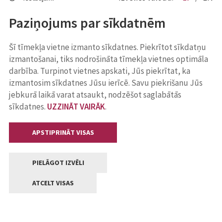
Paziņojums par sīkdatnēm
Šī tīmekļa vietne izmanto sīkdatnes. Piekrītot sīkdatņu
izmantošanai, tiks nodrošināta tīmekļa vietnes optimāla
darbība. Turpinot vietnes apskati, Jūs piekrītat, ka
izmantosim sīkdatnes Jūsu ierīcē. Savu piekrišanu Jūs
jebkurā laikā varat atsaukt, nodzēšot saglabātās
sīkdatnes.
UZZINĀT VAIRĀK
.
APSTIPRINĀT VISAS
PIELĀGOT IZVĒLI
ATCELT VISAS