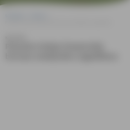
Sākumlapa
Galerijas
Pasaules hokeja čempionāta bronzas medaļnieku sagaidīšana
Klausīties
Pasaules hokeja čempionāta
bronzas medaļnieku sagaidīšana