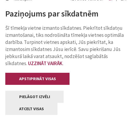
Paziņojums par sīkdatnēm
Šī tīmekļa vietne izmanto sīkdatnes. Piekrītot sīkdatņu
izmantošanai, tiks nodrošināta tīmekļa vietnes optimāla
darbība. Turpinot vietnes apskati, Jūs piekrītat, ka
izmantosim sīkdatnes Jūsu ierīcē. Savu piekrišanu Jūs
jebkurā laikā varat atsaukt, nodzēšot saglabātās
sīkdatnes.
UZZINĀT VAIRĀK
.
APSTIPRINĀT VISAS
PIELĀGOT IZVĒLI
ATCELT VISAS