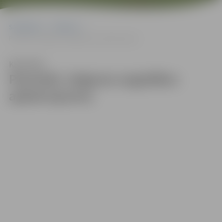
Sākumlapa
Galerijas
Pasniedz Jelgavas augstākos apbalvojumus
Klausīties
Pasniedz Jelgavas augstākos
apbalvojumus