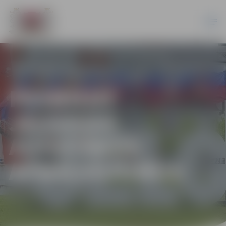
PASNIEDZ
JELGAVAS
AUGSTĀKOS
APBALVOJUMUS