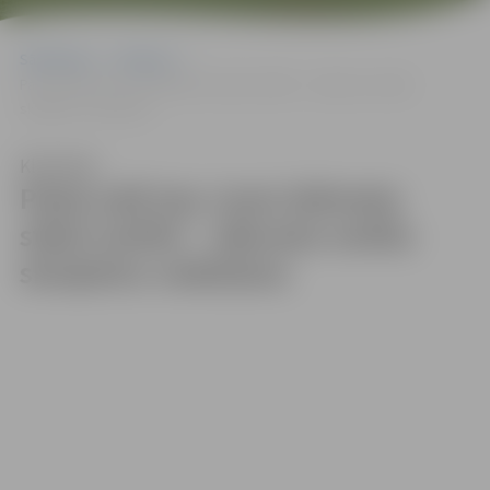
Sākumlapa
Galerijas
Pasta salā top Juras laikmeta stāsti smiltīs – sākusies smilšu
skulptūru veidošana
Klausīties
Pasta salā top Juras laikmeta
stāsti smiltīs – sākusies smilšu
skulptūru veidošana