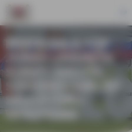
PASTA SALĀ TOP
JURAS LAIKMETA
STĀSTI SMILTĪS –
SĀKUSIES SMILŠU
SKULPTŪRU
VEIDOŠANA