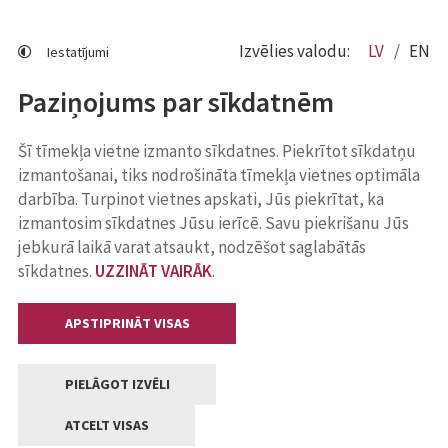
Izvēlies valodu:
LV
EN
Iestatījumi
Paziņojums par sīkdatnēm
Šī tīmekļa vietne izmanto sīkdatnes. Piekrītot sīkdatņu
izmantošanai, tiks nodrošināta tīmekļa vietnes optimāla
darbība. Turpinot vietnes apskati, Jūs piekrītat, ka
izmantosim sīkdatnes Jūsu ierīcē. Savu piekrišanu Jūs
jebkurā laikā varat atsaukt, nodzēšot saglabātās
sīkdatnes.
UZZINĀT VAIRĀK
.
APSTIPRINĀT VISAS
PIELĀGOT IZVĒLI
ATCELT VISAS