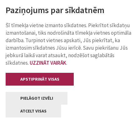
Paziņojums par sīkdatnēm
Šī tīmekļa vietne izmanto sīkdatnes. Piekrītot sīkdatņu
izmantošanai, tiks nodrošināta tīmekļa vietnes optimāla
darbība. Turpinot vietnes apskati, Jūs piekrītat, ka
izmantosim sīkdatnes Jūsu ierīcē. Savu piekrišanu Jūs
jebkurā laikā varat atsaukt, nodzēšot saglabātās
sīkdatnes.
UZZINĀT VAIRĀK
.
APSTIPRINĀT VISAS
PIELĀGOT IZVĒLI
ATCELT VISAS