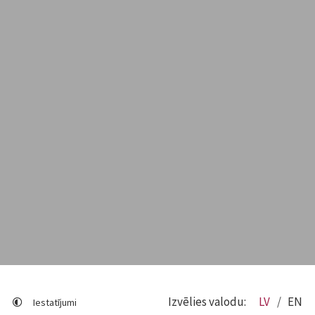
Izvēlies valodu:
LV
EN
Iestatījumi