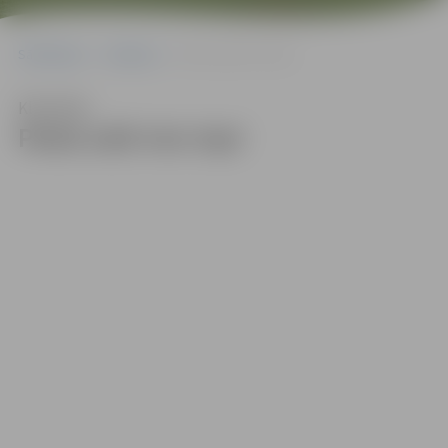
Sākumlapa
Galerijas
Pasta salā viss top!
Klausīties
Pasta salā viss top!