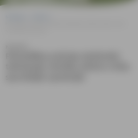
Sākumlapa
Galerijas
Pašvaldības policijas darbinieki taktiskajās mācībās atkārto rīcību
speciālajās operācijās
Klausīties
Pašvaldības policijas darbinieki
taktiskajās mācībās atkārto rīcību
speciālajās operācijās