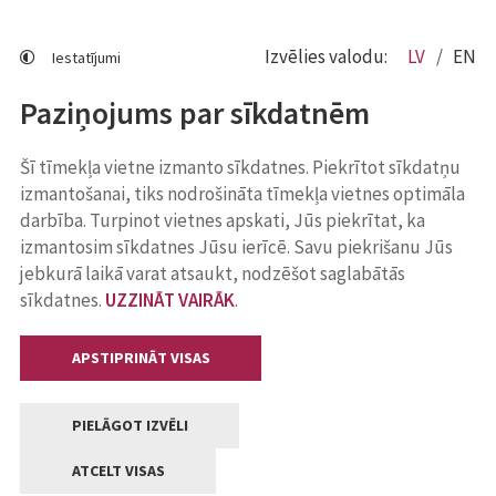
Izvēlies valodu:
LV
EN
Iestatījumi
Paziņojums par sīkdatnēm
Šī tīmekļa vietne izmanto sīkdatnes. Piekrītot sīkdatņu
izmantošanai, tiks nodrošināta tīmekļa vietnes optimāla
darbība. Turpinot vietnes apskati, Jūs piekrītat, ka
izmantosim sīkdatnes Jūsu ierīcē. Savu piekrišanu Jūs
jebkurā laikā varat atsaukt, nodzēšot saglabātās
sīkdatnes.
UZZINĀT VAIRĀK
.
APSTIPRINĀT VISAS
PIELĀGOT IZVĒLI
ATCELT VISAS