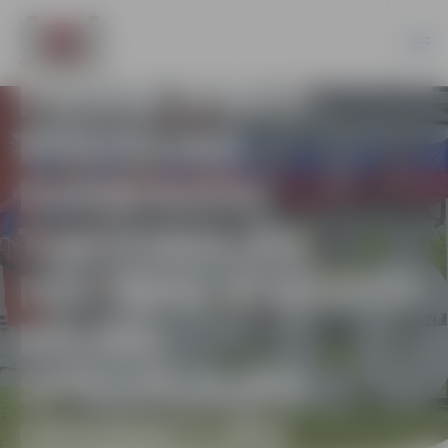
PAŠVALDĪBAS
POLICIJAS
DARBINIEKI
TAKTISKAJĀS
MĀCĪBĀS ATKĀRTO
RĪCĪBU
SPECIĀLAJĀS
OPERĀCIJĀS