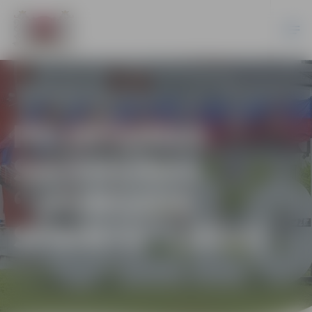
PELDĒŠANAS
SACENSĪBAS
“JAUNGADA
SPRINTS” (2023)