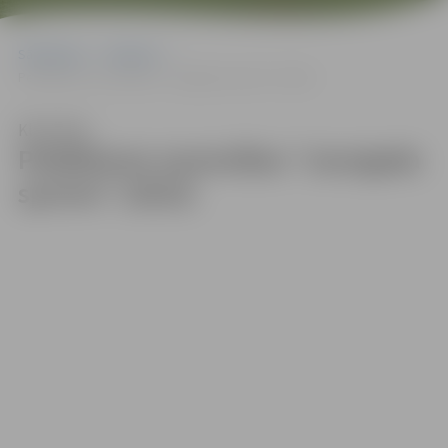
Sākumlapa
Galerijas
Peldēšanas sacensības “Jaungada sprints” (2023)
Klausīties
Peldēšanas sacensības “Jaungada
sprints” (2023)