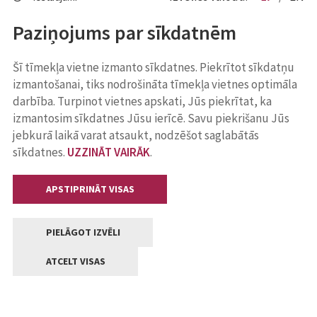
Paziņojums par sīkdatnēm
Šī tīmekļa vietne izmanto sīkdatnes. Piekrītot sīkdatņu
izmantošanai, tiks nodrošināta tīmekļa vietnes optimāla
darbība. Turpinot vietnes apskati, Jūs piekrītat, ka
izmantosim sīkdatnes Jūsu ierīcē. Savu piekrišanu Jūs
jebkurā laikā varat atsaukt, nodzēšot saglabātās
sīkdatnes.
UZZINĀT VAIRĀK
.
APSTIPRINĀT VISAS
PIELĀGOT IZVĒLI
ATCELT VISAS