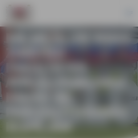
PIE MEŽA UN VIDES
ZINĀTŅU
FAKULTĀTES
ATKLĀJ PUBLISKU
PARKU AR
PAŠIZGLĪTOŠANĀS
IESPĒJĀM