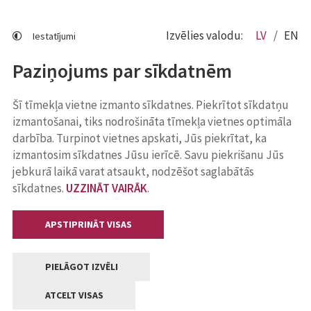
Izvēlies valodu:
LV
EN
Iestatījumi
Paziņojums par sīkdatnēm
Šī tīmekļa vietne izmanto sīkdatnes. Piekrītot sīkdatņu
izmantošanai, tiks nodrošināta tīmekļa vietnes optimāla
darbība. Turpinot vietnes apskati, Jūs piekrītat, ka
izmantosim sīkdatnes Jūsu ierīcē. Savu piekrišanu Jūs
jebkurā laikā varat atsaukt, nodzēšot saglabātās
sīkdatnes.
UZZINĀT VAIRĀK
.
APSTIPRINĀT VISAS
PIELĀGOT IZVĒLI
ATCELT VISAS