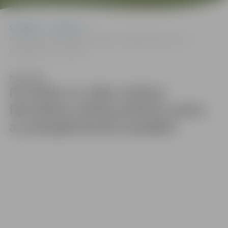
Sākumlapa
Galerijas
Pie Meža un vides zinātņu fakultātes atklāj publisku parku ar
pašizglītošanās iespējām
Klausīties
Pie Meža un vides zinātņu
fakultātes atklāj publisku parku
ar pašizglītošanās iespējām