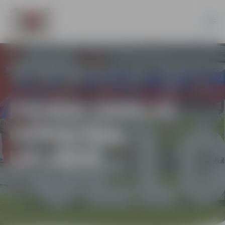
PIEMIN EBREJU
GENOCĪDA
UPURUS