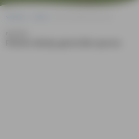
Sākumlapa
Galerijas
Piemin ebreju genocīda upurus
Klausīties
Piemin ebreju genocīda upurus