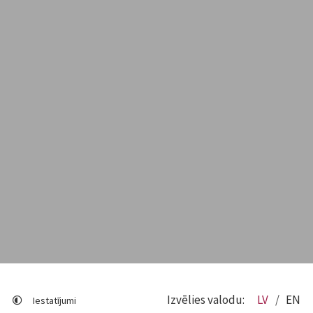
Izvēlies valodu:
LV
EN
Iestatījumi