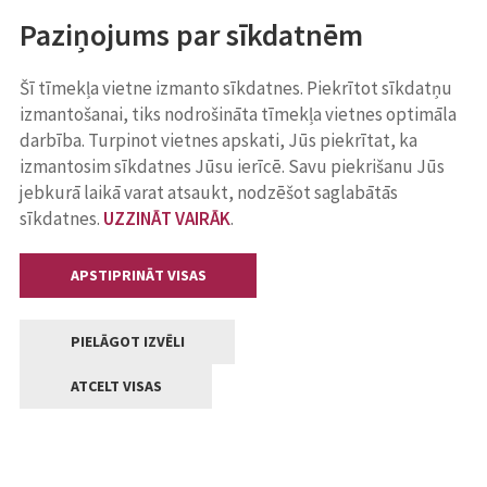
Paziņojums par sīkdatnēm
Šī tīmekļa vietne izmanto sīkdatnes. Piekrītot sīkdatņu
izmantošanai, tiks nodrošināta tīmekļa vietnes optimāla
darbība. Turpinot vietnes apskati, Jūs piekrītat, ka
izmantosim sīkdatnes Jūsu ierīcē. Savu piekrišanu Jūs
jebkurā laikā varat atsaukt, nodzēšot saglabātās
sīkdatnes.
UZZINĀT VAIRĀK
.
APSTIPRINĀT VISAS
PIELĀGOT IZVĒLI
ATCELT VISAS