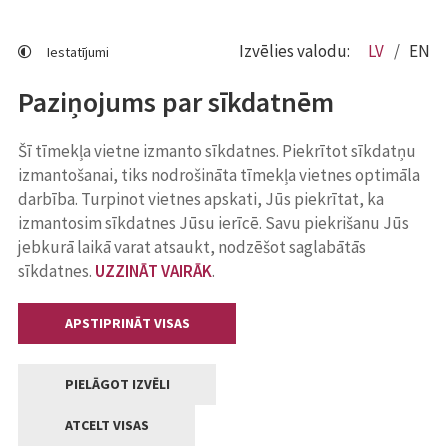
Izvēlies valodu:
LV
EN
Iestatījumi
Paziņojums par sīkdatnēm
Šī tīmekļa vietne izmanto sīkdatnes. Piekrītot sīkdatņu
izmantošanai, tiks nodrošināta tīmekļa vietnes optimāla
darbība. Turpinot vietnes apskati, Jūs piekrītat, ka
izmantosim sīkdatnes Jūsu ierīcē. Savu piekrišanu Jūs
jebkurā laikā varat atsaukt, nodzēšot saglabātās
sīkdatnes.
UZZINĀT VAIRĀK
.
APSTIPRINĀT VISAS
PIELĀGOT IZVĒLI
ATCELT VISAS