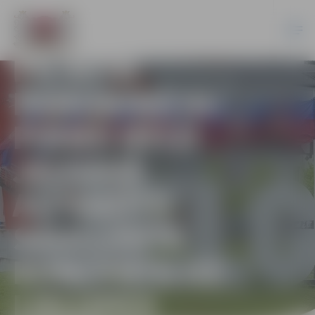
PILSĒTA
PAMODINĀTA!
PIRMO REIZI
JELGAVĀ
AIZVADĪTS
SAULLĒKTA
KONCERTS UZ
LIELUPES