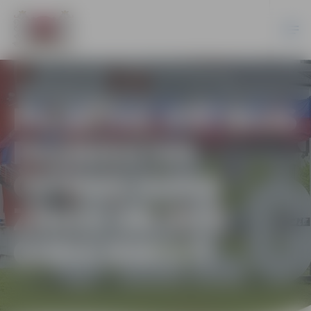
PILSĒTAS SVĒTKOS
PASNIEGTAS
ČETRAS GODA
ZĪMES UN SEŠI
GODA RAKSTI