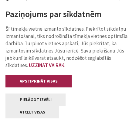
Paziņojums par sīkdatnēm
Šī tīmekļa vietne izmanto sīkdatnes. Piekrītot sīkdatņu
izmantošanai, tiks nodrošināta tīmekļa vietnes optimāla
darbība. Turpinot vietnes apskati, Jūs piekrītat, ka
izmantosim sīkdatnes Jūsu ierīcē. Savu piekrišanu Jūs
jebkurā laikā varat atsaukt, nodzēšot saglabātās
sīkdatnes.
UZZINĀT VAIRĀK
.
APSTIPRINĀT VISAS
PIELĀGOT IZVĒLI
ATCELT VISAS