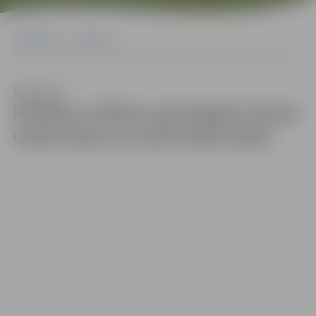
Sākumlapa
Galerijas
Pilsētas svētkos pasniegtas četras Goda zīmes un seši Goda raksti
Klausīties
Pilsētas svētkos pasniegtas četras
Goda zīmes un seši Goda raksti