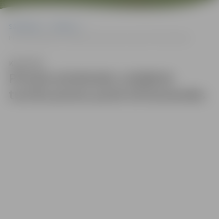
Sākumlapa
Galerijas
Pirmais pludmales volejbola turnīra posms pulcē 26 komandas
Klausīties
Pirmais pludmales volejbola
turnīra posms pulcē 26 komandas