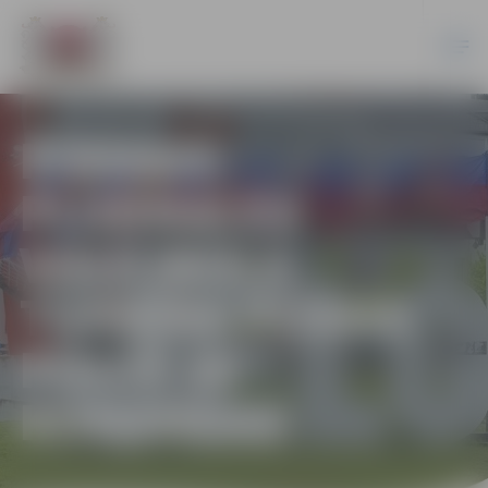
PIRMAIS
PLUDMALES
VOLEJBOLA
TURNĪRA POSMS
PULCĒ 26
KOMANDAS