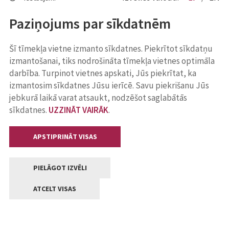
Paziņojums par sīkdatnēm
Šī tīmekļa vietne izmanto sīkdatnes. Piekrītot sīkdatņu
izmantošanai, tiks nodrošināta tīmekļa vietnes optimāla
darbība. Turpinot vietnes apskati, Jūs piekrītat, ka
izmantosim sīkdatnes Jūsu ierīcē. Savu piekrišanu Jūs
jebkurā laikā varat atsaukt, nodzēšot saglabātās
sīkdatnes.
UZZINĀT VAIRĀK
.
APSTIPRINĀT VISAS
PIELĀGOT IZVĒLI
ATCELT VISAS