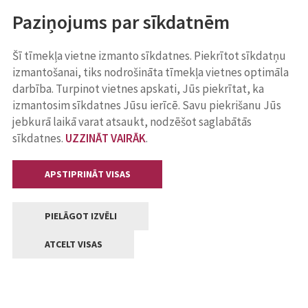
Paziņojums par sīkdatnēm
Šī tīmekļa vietne izmanto sīkdatnes. Piekrītot sīkdatņu
izmantošanai, tiks nodrošināta tīmekļa vietnes optimāla
darbība. Turpinot vietnes apskati, Jūs piekrītat, ka
izmantosim sīkdatnes Jūsu ierīcē. Savu piekrišanu Jūs
jebkurā laikā varat atsaukt, nodzēšot saglabātās
sīkdatnes.
UZZINĀT VAIRĀK
.
APSTIPRINĀT VISAS
PIELĀGOT IZVĒLI
ATCELT VISAS