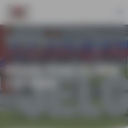
RĪGAS PORCELĀNA
IZSTĀDE