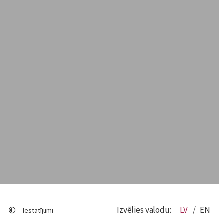
Izvēlies valodu:
LV
EN
Iestatījumi