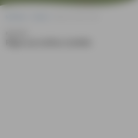
Sākumlapa
Galerijas
Rīgas porcelāna izstāde
Klausīties
Rīgas porcelāna izstāde