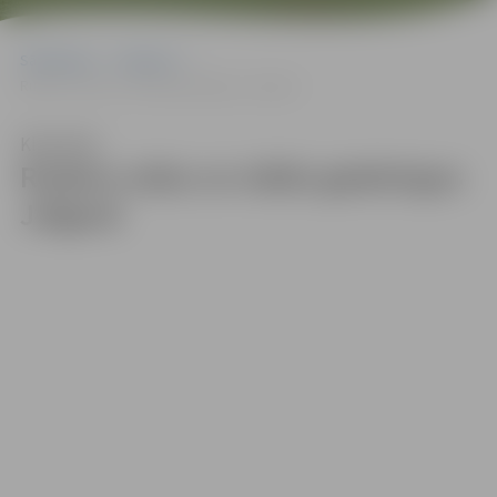
Sākumlapa
Galerijas
Rudens ražas un stādu gadatirgus Jelgavā
Klausīties
Rudens ražas un stādu gadatirgus
Jelgavā