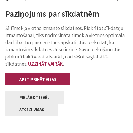
Paziņojums par sīkdatnēm
Šī tīmekļa vietne izmanto sīkdatnes. Piekrītot sīkdatņu
izmantošanai, tiks nodrošināta tīmekļa vietnes optimāla
darbība. Turpinot vietnes apskati, Jūs piekrītat, ka
izmantosim sīkdatnes Jūsu ierīcē. Savu piekrišanu Jūs
jebkurā laikā varat atsaukt, nodzēšot saglabātās
sīkdatnes.
UZZINĀT VAIRĀK
.
APSTIPRINĀT VISAS
PIELĀGOT IZVĒLI
ATCELT VISAS