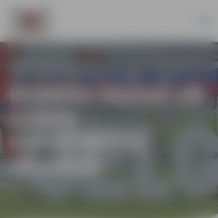
RUDENS RAŽAS UN
STĀDU
GADATIRGUS
JELGAVĀ