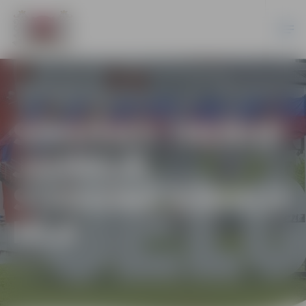
SĀKUŠIES TRENIŅI
JAUNAJĀ
STADIONĀ KĀRKLU
IELĀ