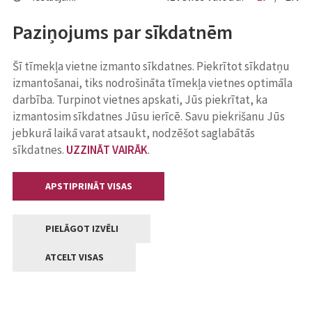
Paziņojums par sīkdatnēm
Šī tīmekļa vietne izmanto sīkdatnes. Piekrītot sīkdatņu
izmantošanai, tiks nodrošināta tīmekļa vietnes optimāla
darbība. Turpinot vietnes apskati, Jūs piekrītat, ka
izmantosim sīkdatnes Jūsu ierīcē. Savu piekrišanu Jūs
jebkurā laikā varat atsaukt, nodzēšot saglabātās
sīkdatnes.
UZZINĀT VAIRĀK
.
APSTIPRINĀT VISAS
PIELĀGOT IZVĒLI
ATCELT VISAS