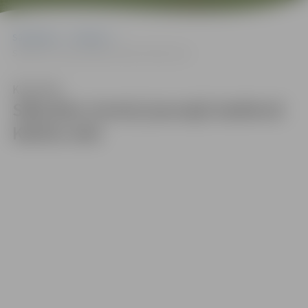
Sākumlapa
Galerijas
Sākušies treniņi jaunajā stadionā Kārklu ielā
Klausīties
Sākušies treniņi jaunajā stadionā
Kārklu ielā