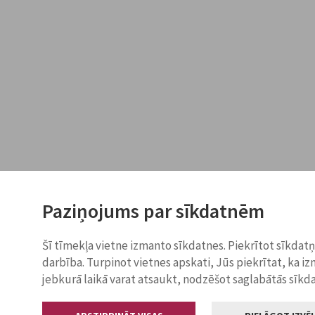
Paziņojums par sīkdatnēm
Šī tīmekļa vietne izmanto sīkdatnes. Piekrītot sīkdat
darbība. Turpinot vietnes apskati, Jūs piekrītat, ka i
jebkurā laikā varat atsaukt, nodzēšot saglabātās sīkd