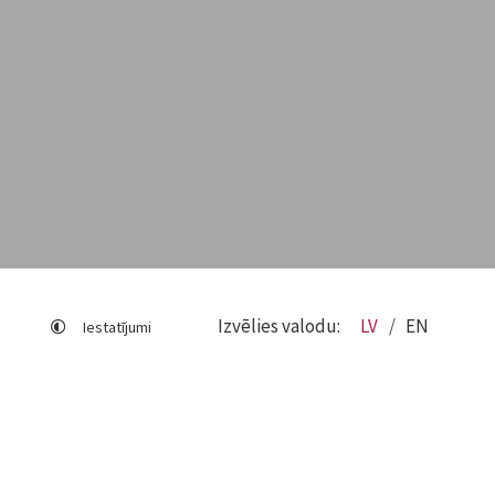
Izvēlies valodu:
LV
EN
Iestatījumi