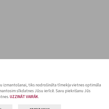
ņu izmantošanai, tiks nodrošināta tīmekļa vietnes optimāla
zmantosim sīkdatnes Jūsu ierīcē. Savu piekrišanu Jūs
atnes.
UZZINĀT VAIRĀK
.