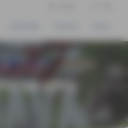
LV
EN
Iestatījumi
UZŅĒMĒJDARBĪBA
PAKALPOJUMI
KONTAKTI
ĪTU UN GŪTU