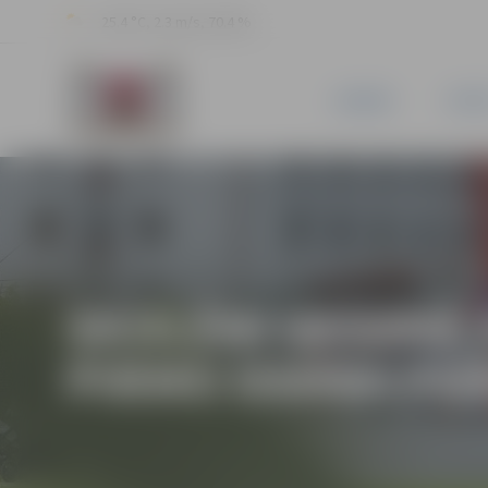
25.4 °C, 2.3 m/s, 70.4 %
JAUNUMI
PILSĒ
SKOLĒNI VASARĀ 
PIRMO DARBA PIE