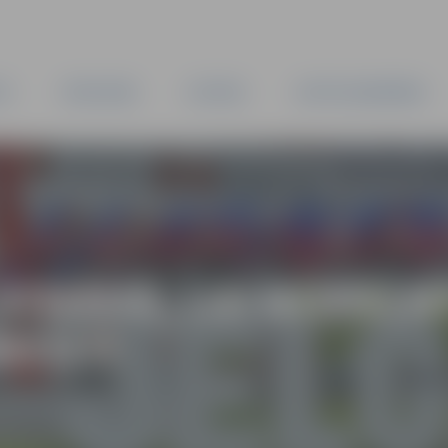
TA
PAŠVALDĪBA
IESTĀDES
KAPITĀLSABIEDRĪBAS
STRĀDĀ, LAI NOPELN
REDZI