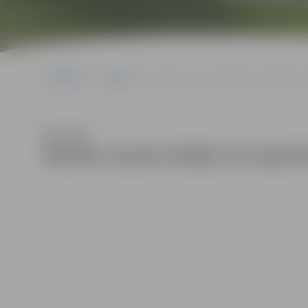
Sākumlapa
Galerijas
Skolēni vasarā strādā, lai nopelnītu u
Klausīties
Skolēni vasarā strādā, lai nopel