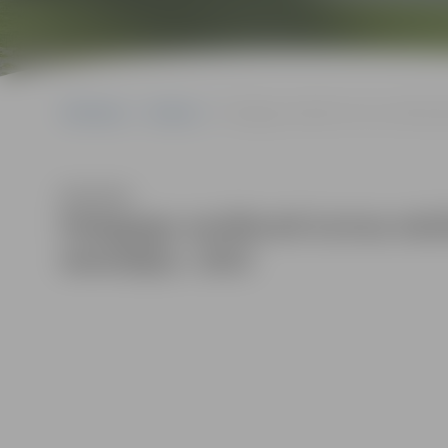
Sākumlapa
Galerijas
Pedagogu sanāksmē izvirza mācību ga
Klausīties
Pedagogu sanāksmē izvirza mācī
skolotājus. 2023