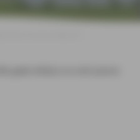
da mērķus un sveic jaunos skolotājus. 2023
bu gada mērķus un sveic jaunos