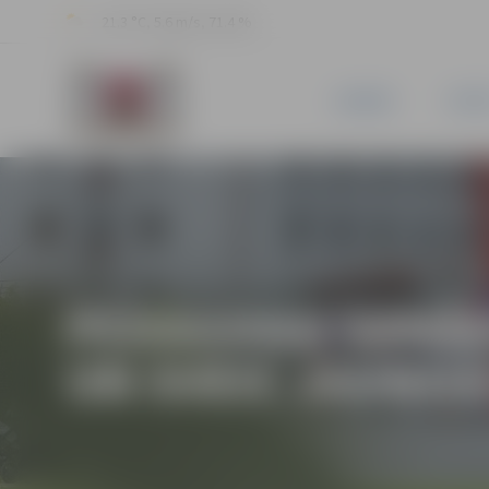
21.3 °C, 5.6 m/s, 71.4 %
JAUNUMI
PILSĒ
PEDAGOGU SANĀK
UN SVEIC JAUNOS