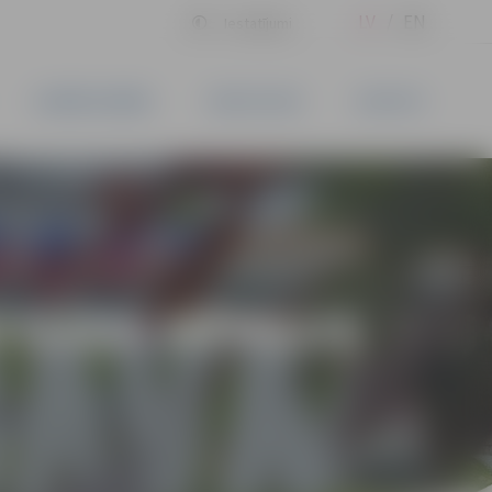
LV
EN
Iestatījumi
UZŅĒMĒJDARBĪBA
PAKALPOJUMI
KONTAKTI
U GADA MĒRĶUS