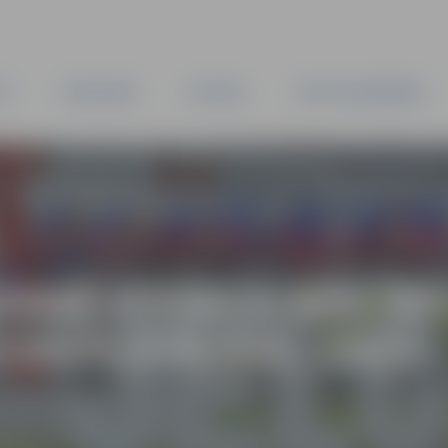
TA
PAŠVALDĪBA
IESTĀDES
KAPITĀLSABIEDRĪBAS
SMĒ IZVIRZA MĀCĪB
 SKOLOTĀJUS. 2023