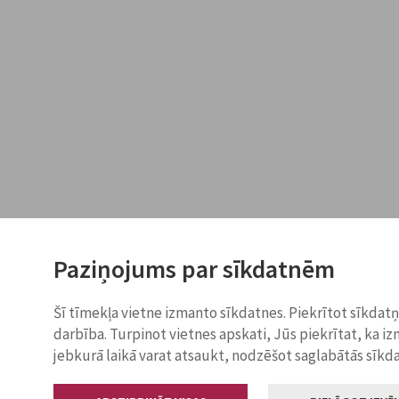
Paziņojums par sīkdatnēm
Šī tīmekļa vietne izmanto sīkdatnes. Piekrītot sīkdat
darbība. Turpinot vietnes apskati, Jūs piekrītat, ka i
jebkurā laikā varat atsaukt, nodzēšot saglabātās sīkd