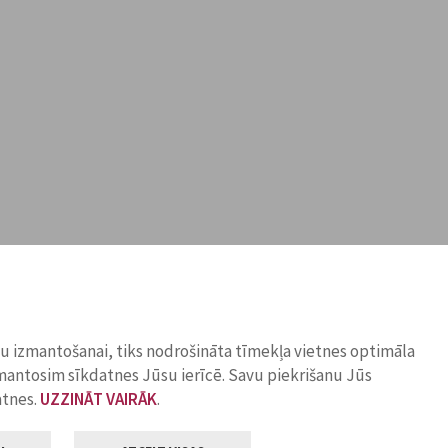
ņu izmantošanai, tiks nodrošināta tīmekļa vietnes optimāla
zmantosim sīkdatnes Jūsu ierīcē. Savu piekrišanu Jūs
atnes.
UZZINĀT VAIRĀK
.