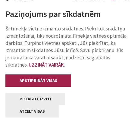
Paziņojums par sīkdatnēm
Šī tīmekļa vietne izmanto sīkdatnes. Piekrītot sīkdatņu
izmantošanai, tiks nodrošināta tīmekļa vietnes optimāla
darbība. Turpinot vietnes apskati, Jūs piekrītat, ka
izmantosim sīkdatnes Jūsu ierīcē. Savu piekrišanu Jūs
jebkurā laikā varat atsaukt, nodzēšot saglabātās
sīkdatnes.
UZZINĀT VAIRĀK
.
APSTIPRINĀT VISAS
PIELĀGOT IZVĒLI
ATCELT VISAS