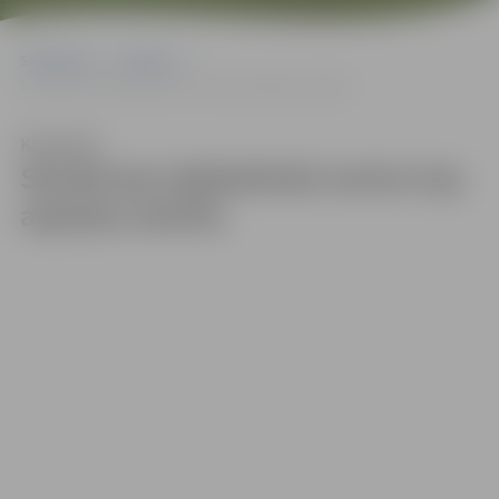
Sākumlapa
Galerijas
Skvērā pie Sabiedriskā centra top atpūtas stūrītis
Klausīties
Skvērā pie Sabiedriskā centra top
atpūtas stūrītis