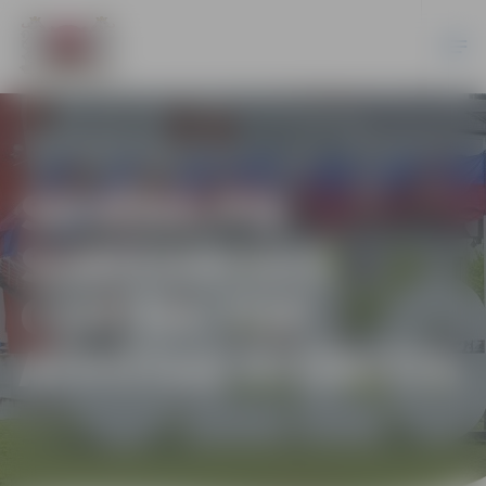
SKVĒRĀ PIE
SABIEDRISKĀ
CENTRA TOP
ATPŪTAS STŪRĪTIS