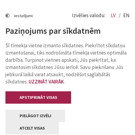
Izvēlies valodu:
LV
EN
Iestatījumi
Paziņojums par sīkdatnēm
Šī tīmekļa vietne izmanto sīkdatnes. Piekrītot sīkdatņu
izmantošanai, tiks nodrošināta tīmekļa vietnes optimāla
darbība. Turpinot vietnes apskati, Jūs piekrītat, ka
izmantosim sīkdatnes Jūsu ierīcē. Savu piekrišanu Jūs
jebkurā laikā varat atsaukt, nodzēšot saglabātās
sīkdatnes.
UZZINĀT VAIRĀK
.
APSTIPRINĀT VISAS
PIELĀGOT IZVĒLI
ATCELT VISAS