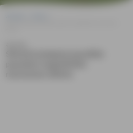
Sākumlapa
Galerijas
Slimnīcā pieejama jaunākās paaudzes magnētiskās rezonanses
iekārta
Klausīties
Slimnīcā pieejama jaunākās
paaudzes magnētiskās
rezonanses iekārta