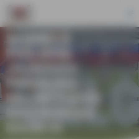
SLIMNĪCĀ
PIEEJAMA
JAUNĀKĀS
PAAUDZES
MAGNĒTISKĀS
REZONANSES
IEKĀRTA