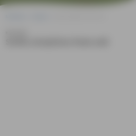
Sākumlapa
Galerijas
Smilšu skulptūras Pasta salā
Klausīties
Smilšu skulptūras Pasta salā