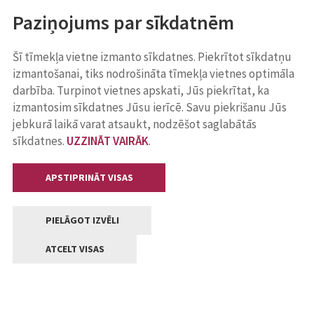
Paziņojums par sīkdatnēm
Šī tīmekļa vietne izmanto sīkdatnes. Piekrītot sīkdatņu
izmantošanai, tiks nodrošināta tīmekļa vietnes optimāla
darbība. Turpinot vietnes apskati, Jūs piekrītat, ka
izmantosim sīkdatnes Jūsu ierīcē. Savu piekrišanu Jūs
jebkurā laikā varat atsaukt, nodzēšot saglabātās
sīkdatnes.
UZZINĀT VAIRĀK
.
APSTIPRINĀT VISAS
PIELĀGOT IZVĒLI
ATCELT VISAS