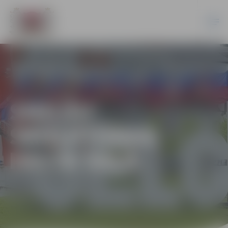
SMILŠU
SKULPTŪRAS
PASTA SALĀ