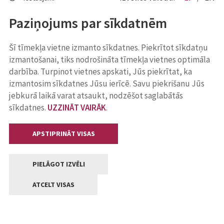
Paziņojums par sīkdatnēm
Šī tīmekļa vietne izmanto sīkdatnes. Piekrītot sīkdatņu
izmantošanai, tiks nodrošināta tīmekļa vietnes optimāla
darbība. Turpinot vietnes apskati, Jūs piekrītat, ka
izmantosim sīkdatnes Jūsu ierīcē. Savu piekrišanu Jūs
jebkurā laikā varat atsaukt, nodzēšot saglabātās
sīkdatnes.
UZZINĀT VAIRĀK
.
APSTIPRINĀT VISAS
PIELĀGOT IZVĒLI
ATCELT VISAS