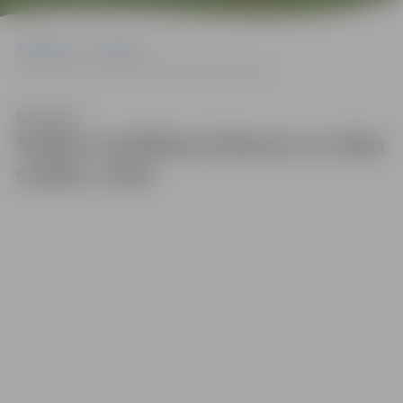
Sākumlapa
Galerijas
Šodien noslēdzas Dziesmu un deju svētki!. 2018
Klausīties
Šodien noslēdzas Dziesmu un deju
svētki!. 2018