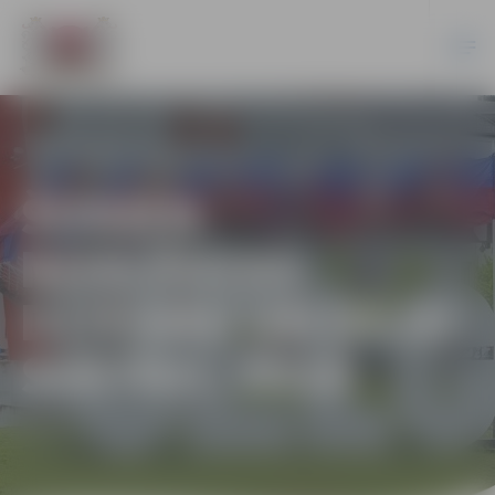
ŠODIEN
NOSLĒDZAS
DZIESMU UN DEJU
SVĒTKI!. 2018