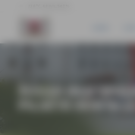
23.6 °C, 4.8 m/s, 54.2 %
JAUNUMI
PILSĒ
ŠOGAD IELU SEG
PILSĒTĀ VEIKTA 1