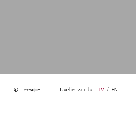
Izvēlies valodu:
LV
EN
Iestatījumi