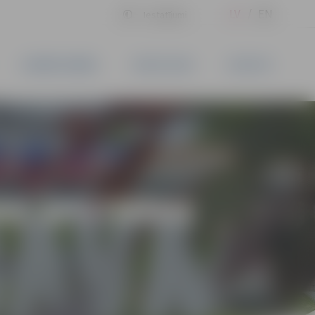
LV
EN
Iestatījumi
UZŅĒMĒJDARBĪBA
PAKALPOJUMI
KONTAKTI
AS APSTRĀDE