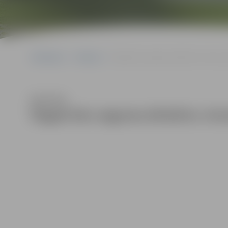
Sākumlapa
Galerijas
Šogad ielu seguma divkārtu virsmas ap
Klausīties
Šogad ielu seguma divkārtu virsm