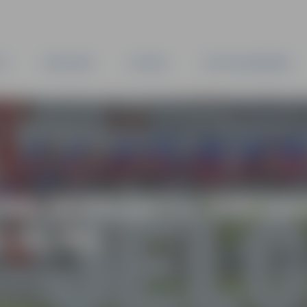
TA
PAŠVALDĪBA
IESTĀDES
KAPITĀLSABIEDRĪBAS
UMA DIVKĀRTU VIRSM
1 IELĀS