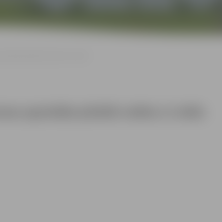
strāde pilsētā veikta 11 ielās
as apstrāde pilsētā veikta 11 ielās