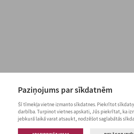
Paziņojums par sīkdatnēm
Šī tīmekļa vietne izmanto sīkdatnes. Piekrītot sīkdat
darbība. Turpinot vietnes apskati, Jūs piekrītat, ka i
jebkurā laikā varat atsaukt, nodzēšot saglabātās sīkd