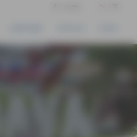
LV
EN
Iestatījumi
UZŅĒMĒJDARBĪBA
PAKALPOJUMI
KONTAKTI