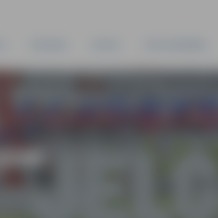
TA
PAŠVALDĪBA
IESTĀDES
KAPITĀLSABIEDRĪBAS
2020