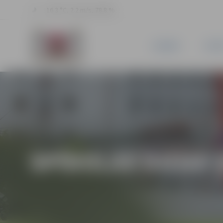
16.3 °C, 2.2 m/s, 78.8 %
JAUNUMI
PILSĒ
SPĪDOLAS DIENA 