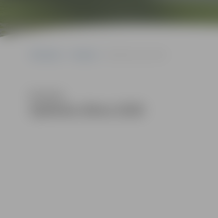
Sākumlapa
Galerijas
Spīdolas diena 2020
Klausīties
Spīdolas diena 2020