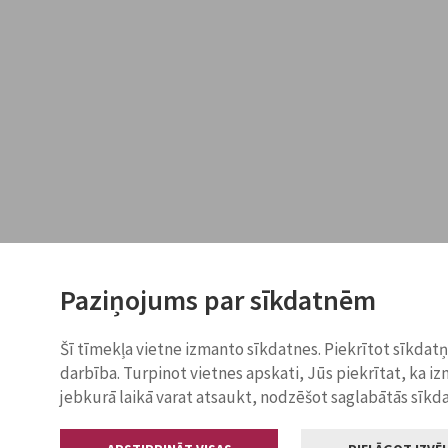
Paziņojums par sīkdatnēm
Šī tīmekļa vietne izmanto sīkdatnes. Piekrītot sīkdat
darbība. Turpinot vietnes apskati, Jūs piekrītat, ka i
jebkurā laikā varat atsaukt, nodzēšot saglabātās sīkd