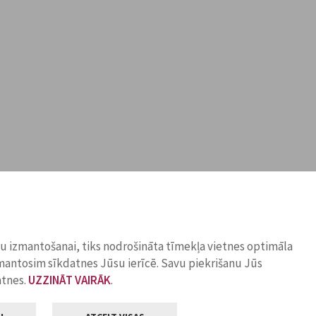
ņu izmantošanai, tiks nodrošināta tīmekļa vietnes optimāla
zmantosim sīkdatnes Jūsu ierīcē. Savu piekrišanu Jūs
atnes.
UZZINĀT VAIRĀK
.