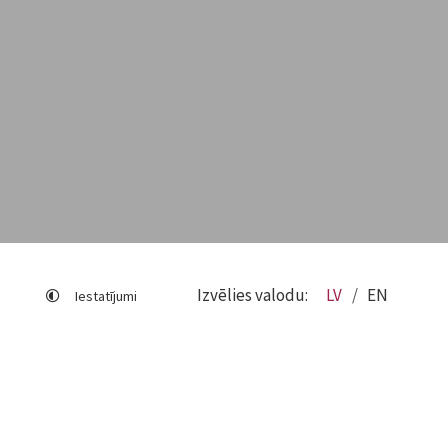
Izvēlies valodu:
LV
EN
Iestatījumi