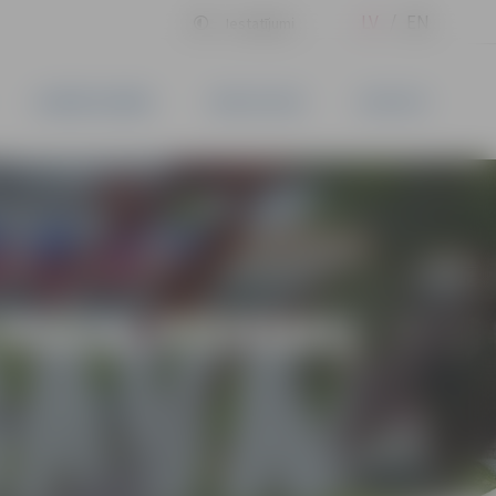
LV
EN
Iestatījumi
UZŅĒMĒJDARBĪBA
PAKALPOJUMI
KONTAKTI
LO PAKALPOJUMU