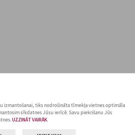
ņu izmantošanai, tiks nodrošināta tīmekļa vietnes optimāla
zmantosim sīkdatnes Jūsu ierīcē. Savu piekrišanu Jūs
atnes.
UZZINĀT VAIRĀK
.