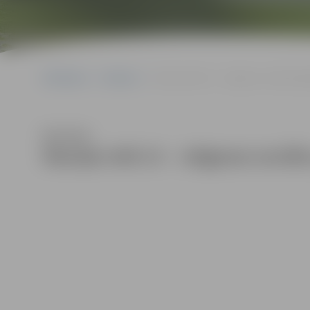
Sākumlapa
Galerijas
Stacijas ielā 13 – Jelgavas sociālo pa
Klausīties
Stacijas ielā 13 – Jelgavas soci