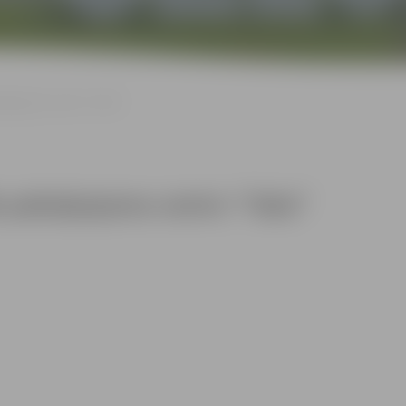
kalpojumu centrs “Taka”
ālo pakalpojumu centrs “Taka”