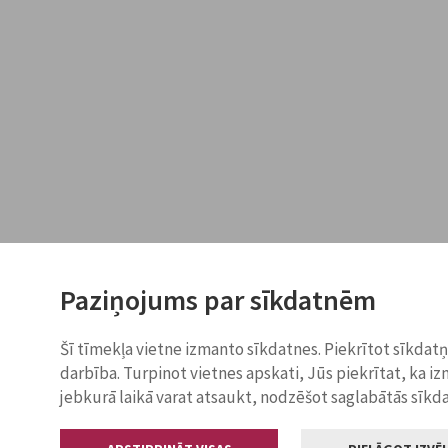
Paziņojums par sīkdatnēm
Šī tīmekļa vietne izmanto sīkdatnes. Piekrītot sīkdat
darbība. Turpinot vietnes apskati, Jūs piekrītat, ka i
jebkurā laikā varat atsaukt, nodzēšot saglabātās sīkd