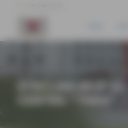
21 °C, 4.3 m/s, 71.3 %
JAUNUMI
PILSĒ
STACIJAS IELĀ 1
CENTRS “TAKA”