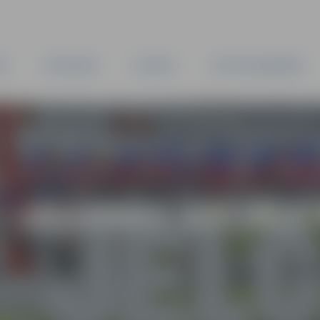
TA
PAŠVALDĪBA
IESTĀDES
KAPITĀLSABIEDRĪBAS
3 – JELGAVAS SOCIĀ