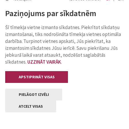
Paziņojums par sīkdatnēm
Šī tīmekļa vietne izmanto sīkdatnes. Piekrītot sīkdatņu
izmantošanai, tiks nodrošināta tīmekļa vietnes optimāla
darbība. Turpinot vietnes apskati, Jūs piekrītat, ka
izmantosim sīkdatnes Jūsu ierīcē. Savu piekrišanu Jūs
jebkurā laikā varat atsaukt, nodzēšot saglabātās
sīkdatnes.
UZZINĀT VAIRĀK
.
APSTIPRINĀT VISAS
PIELĀGOT IZVĒLI
ATCELT VISAS