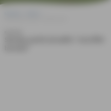
Sākumlapa
Galerijas
Stacijas parkā aizvadīts “JanvĀRA burziņš”
Klausīties
Stacijas parkā aizvadīts “JanvĀRA
burziņš”