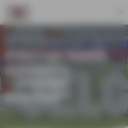
STACIJAS PARKĀ
AIZVADĪTS
“JANVĀRA
BURZIŅŠ”