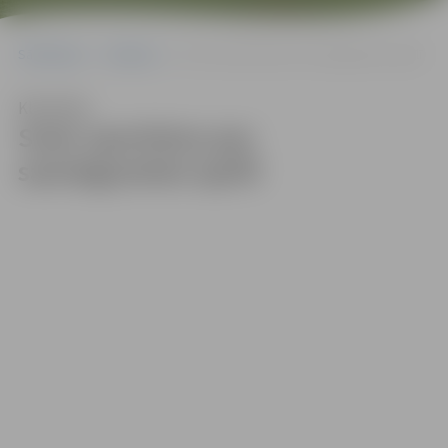
Sākumlapa
Galerijas
Sveic sportistus par sasniegumiem aprīlī
Klausīties
Sveic sportistus par
sasniegumiem aprīlī