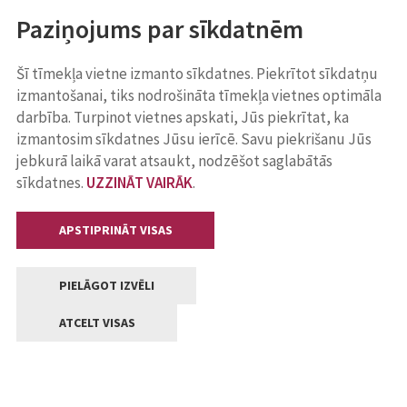
Paziņojums par sīkdatnēm
Šī tīmekļa vietne izmanto sīkdatnes. Piekrītot sīkdatņu
izmantošanai, tiks nodrošināta tīmekļa vietnes optimāla
darbība. Turpinot vietnes apskati, Jūs piekrītat, ka
izmantosim sīkdatnes Jūsu ierīcē. Savu piekrišanu Jūs
jebkurā laikā varat atsaukt, nodzēšot saglabātās
sīkdatnes.
UZZINĀT VAIRĀK
.
APSTIPRINĀT VISAS
PIELĀGOT IZVĒLI
ATCELT VISAS