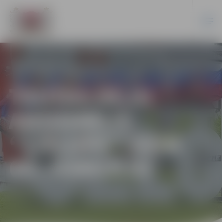
TAUTAS DEJU
ANSAMBLIS
“LIELUPE” SVIN
60. JUBILEJU