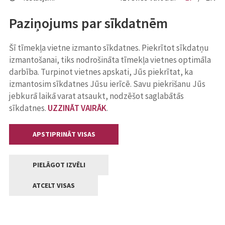
Paziņojums par sīkdatnēm
Šī tīmekļa vietne izmanto sīkdatnes. Piekrītot sīkdatņu
izmantošanai, tiks nodrošināta tīmekļa vietnes optimāla
darbība. Turpinot vietnes apskati, Jūs piekrītat, ka
izmantosim sīkdatnes Jūsu ierīcē. Savu piekrišanu Jūs
jebkurā laikā varat atsaukt, nodzēšot saglabātās
sīkdatnes.
UZZINĀT VAIRĀK
.
APSTIPRINĀT VISAS
PIELĀGOT IZVĒLI
ATCELT VISAS