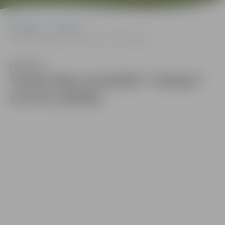
Sākumlapa
Galerijas
Tautas deju ansamblis “Lielupe” svin 60. jubileju
Klausīties
Tautas deju ansamblis “Lielupe”
svin 60. jubileju