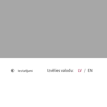
Izvēlies valodu:
LV
EN
Iestatījumi