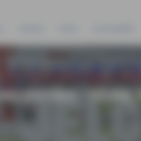
TA
PAŠVALDĪBA
IESTĀDES
KAPITĀLSABIEDRĪBAS
AS IZSTĀDE “VILNA,