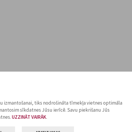
ņu izmantošanai, tiks nodrošināta tīmekļa vietnes optimāla
zmantosim sīkdatnes Jūsu ierīcē. Savu piekrišanu Jūs
atnes.
UZZINĀT VAIRĀK
.