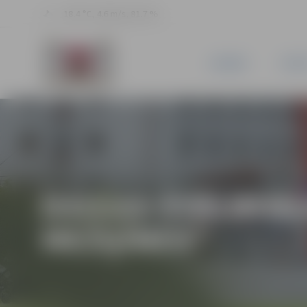
18.4 °C, 4.6 m/s, 81.7 %
JAUNUMI
PILSĒ
DAIGAS ŠTĀLBERG
MEŽĢĪNES”