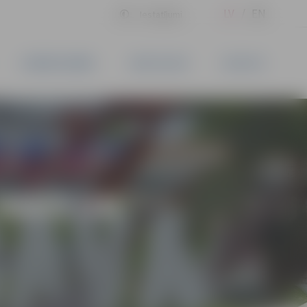
LV
EN
Iestatījumi
UZŅĒMĒJDARBĪBA
PAKALPOJUMI
KONTAKTI
 VARŠ UN