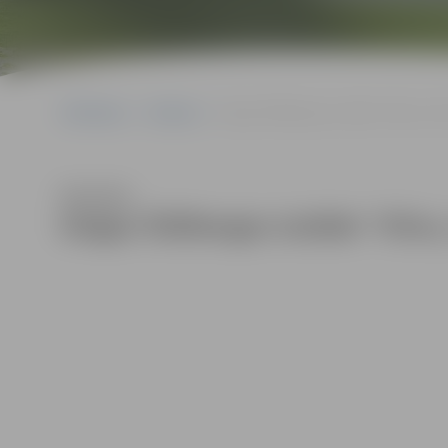
Sākumlapa
Galerijas
Daigas Štālbergas izstāde “Vilna, var
Klausīties
Daigas Štālbergas izstāde “Vilna