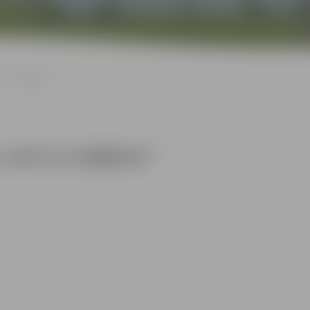
š un mežģīnes”
, varš un mežģīnes”