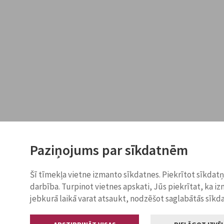
Paziņojums par sīkdatnēm
Šī tīmekļa vietne izmanto sīkdatnes. Piekrītot sīkdat
darbība. Turpinot vietnes apskati, Jūs piekrītat, ka i
jebkurā laikā varat atsaukt, nodzēšot saglabātās sīkd