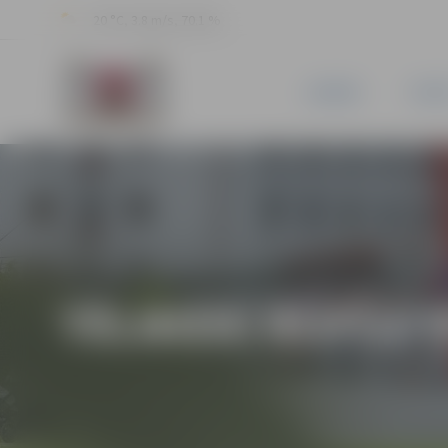
20 °C, 3.8 m/s, 70.1 %
JAUNUMI
PILSĒ
TĒLNIEKI RŪPĪGI