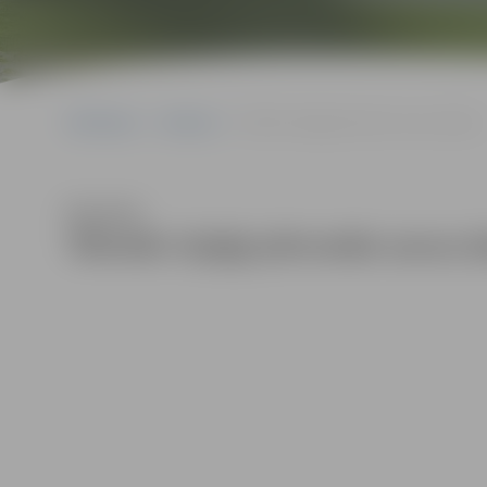
Sākumlapa
Galerijas
Tēlnieki rūpīgi pilnveido savus darbus
Klausīties
Tēlnieki rūpīgi pilnveido savus 