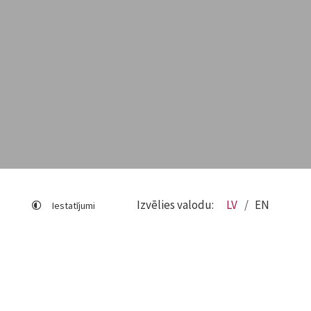
Izvēlies valodu:
LV
EN
Iestatījumi