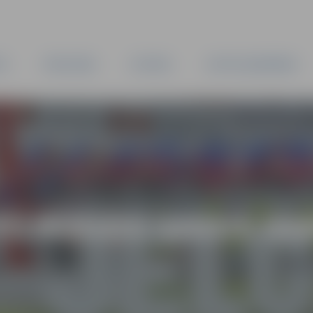
TA
PAŠVALDĪBA
IESTĀDES
KAPITĀLSABIEDRĪBAS
 PILNVEIDO SAVUS D