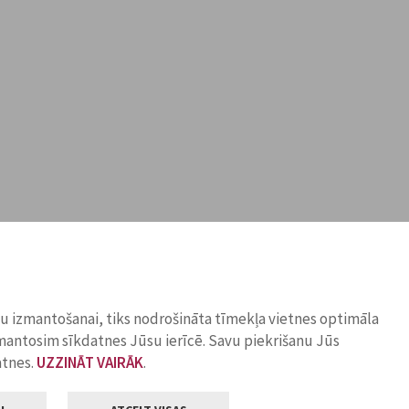
ņu izmantošanai, tiks nodrošināta tīmekļa vietnes optimāla
zmantosim sīkdatnes Jūsu ierīcē. Savu piekrišanu Jūs
atnes.
UZZINĀT VAIRĀK
.