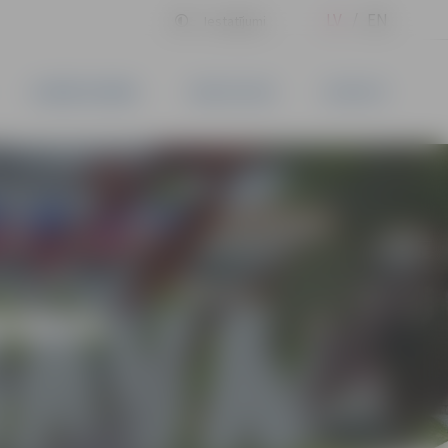
LV
EN
Iestatījumi
UZŅĒMĒJDARBĪBA
PAKALPOJUMI
KONTAKTI
ARBUS