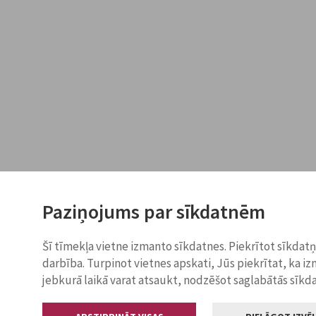
Paziņojums par sīkdatnēm
Šī tīmekļa vietne izmanto sīkdatnes. Piekrītot sīkdat
darbība. Turpinot vietnes apskati, Jūs piekrītat, ka i
jebkurā laikā varat atsaukt, nodzēšot saglabātās sīkd