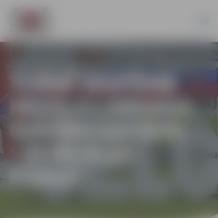
TORNĪ SKATĀMA
INDUĻA LANDAUA
GLEZNU IZSTĀDE
“ZEMGALES
PUIKA”