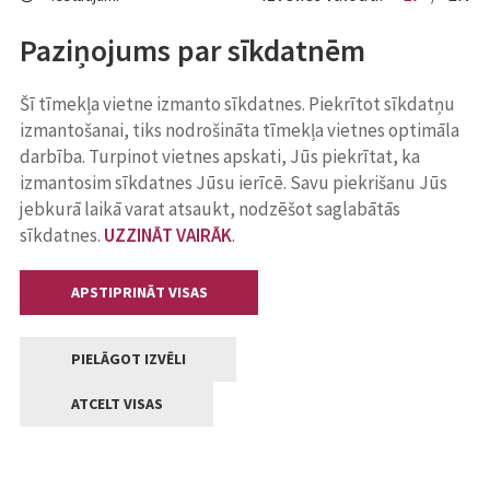
Paziņojums par sīkdatnēm
Šī tīmekļa vietne izmanto sīkdatnes. Piekrītot sīkdatņu
izmantošanai, tiks nodrošināta tīmekļa vietnes optimāla
darbība. Turpinot vietnes apskati, Jūs piekrītat, ka
izmantosim sīkdatnes Jūsu ierīcē. Savu piekrišanu Jūs
jebkurā laikā varat atsaukt, nodzēšot saglabātās
sīkdatnes.
UZZINĀT VAIRĀK
.
APSTIPRINĀT VISAS
PIELĀGOT IZVĒLI
ATCELT VISAS