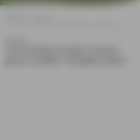
Sākumlapa
Galerijas
Tornī skatāma Induļa Landaua gleznu izstāde “Zemgales puika”
Klausīties
Tornī skatāma Induļa Landaua
gleznu izstāde “Zemgales puika”