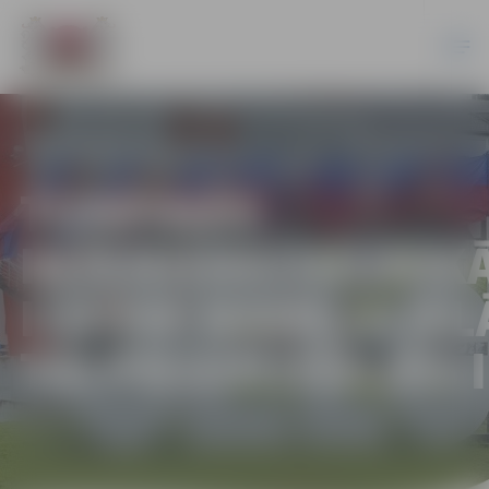
TURPINĀS
INŽENIERKOMUNIK
IZBŪVE NAMEJA IEL
TAI PIEGULOŠAJĀS 