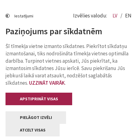
Izvēlies valodu:
LV
EN
Iestatījumi
Paziņojums par sīkdatnēm
Šī tīmekļa vietne izmanto sīkdatnes. Piekrītot sīkdatņu
izmantošanai, tiks nodrošināta tīmekļa vietnes optimāla
darbība. Turpinot vietnes apskati, Jūs piekrītat, ka
izmantosim sīkdatnes Jūsu ierīcē. Savu piekrišanu Jūs
jebkurā laikā varat atsaukt, nodzēšot saglabātās
sīkdatnes.
UZZINĀT VAIRĀK
.
APSTIPRINĀT VISAS
PIELĀGOT IZVĒLI
ATCELT VISAS