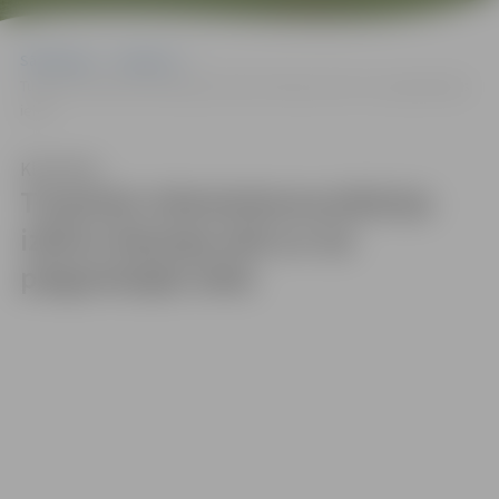
Sākumlapa
Galerijas
Turpinās inženierkomunikāciju izbūve Nameja ielā un tai piegulošajās
ielās
Klausīties
Turpinās inženierkomunikāciju
izbūve Nameja ielā un tai
piegulošajās ielās