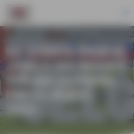
UZ STARTA DRIKSĀ
JUBILEJAS REGATĒ
STĀJAS 11 PIENA
PAKU LAIVAS |
2022