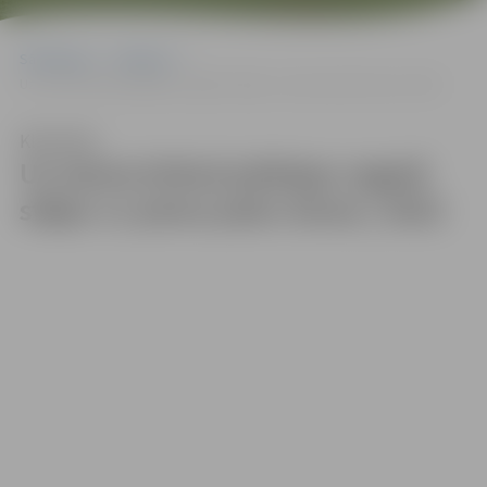
Sākumlapa
Galerijas
Uz starta Driksā jubilejas regatē stājas 11 piena paku laivas | 2022
Klausīties
Uz starta Driksā jubilejas regatē
stājas 11 piena paku laivas | 2022