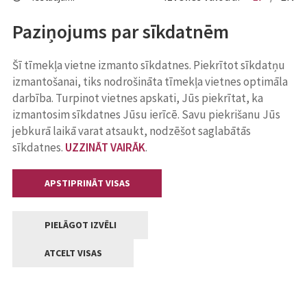
Paziņojums par sīkdatnēm
Šī tīmekļa vietne izmanto sīkdatnes. Piekrītot sīkdatņu
izmantošanai, tiks nodrošināta tīmekļa vietnes optimāla
darbība. Turpinot vietnes apskati, Jūs piekrītat, ka
izmantosim sīkdatnes Jūsu ierīcē. Savu piekrišanu Jūs
jebkurā laikā varat atsaukt, nodzēšot saglabātās
sīkdatnes.
UZZINĀT VAIRĀK
.
APSTIPRINĀT VISAS
PIELĀGOT IZVĒLI
ATCELT VISAS