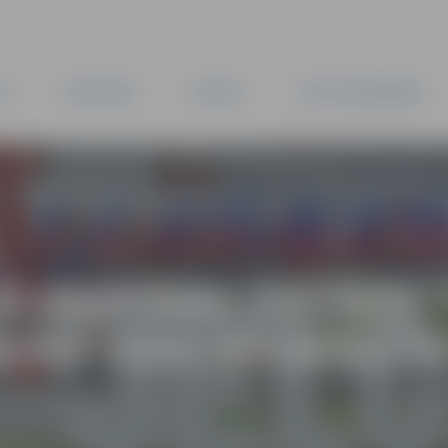
TA
PAŠVALDĪBA
IESTĀDES
KAPITĀLSABIEDRĪBAS
Ā SKATĀMA IZSTĀDE
KURĀ VISS APGRIEZT