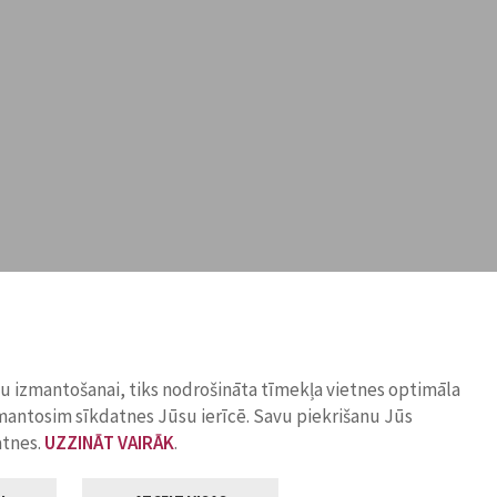
ņu izmantošanai, tiks nodrošināta tīmekļa vietnes optimāla
zmantosim sīkdatnes Jūsu ierīcē. Savu piekrišanu Jūs
atnes.
UZZINĀT VAIRĀK
.