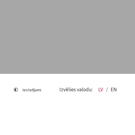
Izvēlies valodu:
LV
EN
Iestatījumi