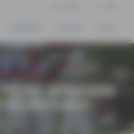
LV
EN
Iestatījumi
UZŅĒMĒJDARBĪBA
PAKALPOJUMI
KONTAKTI
 “TĒJAS DZERŠANA
S KĀJĀM GAISĀ