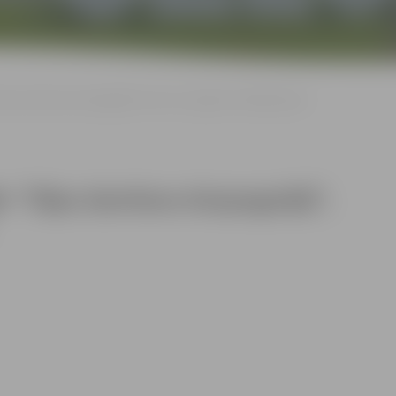
as dzeršana Aizspogulijā”, kurā viss apgriezts kājām gaisā
 “Tējas dzeršana Aizspogulijā”,