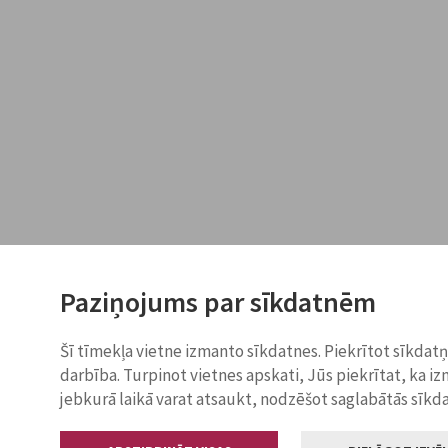
Paziņojums par sīkdatnēm
Šī tīmekļa vietne izmanto sīkdatnes. Piekrītot sīkdat
darbība. Turpinot vietnes apskati, Jūs piekrītat, ka i
jebkurā laikā varat atsaukt, nodzēšot saglabātās sīkd