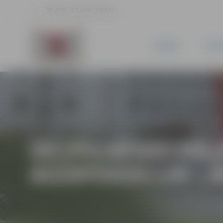
25.4 °C, 2.3 m/s, 57.7 %
JAUNUMI
PILSĒ
VECPILSĒTAS MĀJ
AIZSPOGULIJĀ”, 