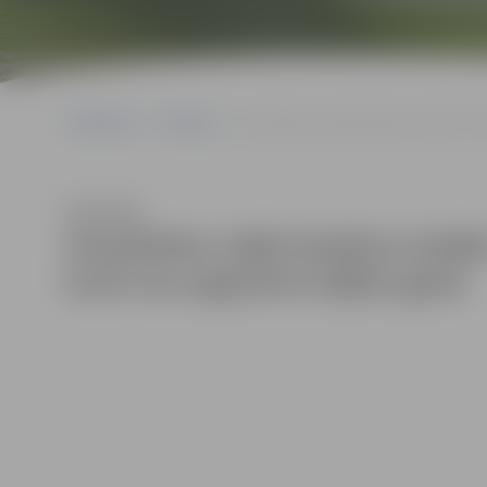
Sākumlapa
Galerijas
Vecpilsētas mājā skatāma izstāde “Tēj
Klausīties
Vecpilsētas mājā skatāma izstāde
kurā viss apgriezts kājām gaisā