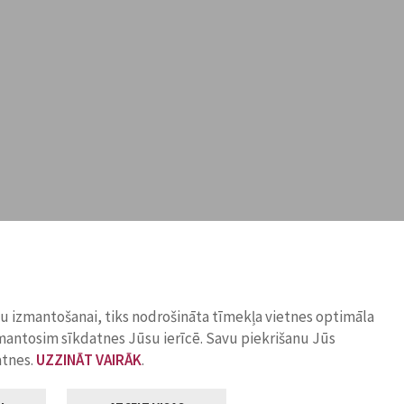
ņu izmantošanai, tiks nodrošināta tīmekļa vietnes optimāla
zmantosim sīkdatnes Jūsu ierīcē. Savu piekrišanu Jūs
atnes.
UZZINĀT VAIRĀK
.