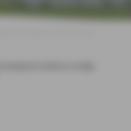
ljonā notikusi svinīgā virsseržanta maiņas ceremonija
 bataljonā notikusi svinīgā