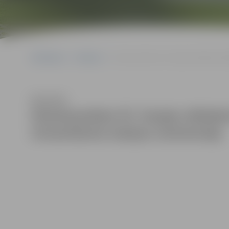
Sākumlapa
Galerijas
Zemessardzes 52. kaujas atbalsta bata
Klausīties
Zemessardzes 52. kaujas atbalsta
virsseržanta maiņas ceremonija