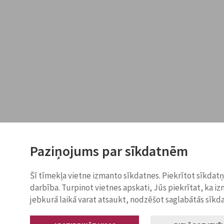
Paziņojums par sīkdatnēm
Šī tīmekļa vietne izmanto sīkdatnes. Piekrītot sīkdat
darbība. Turpinot vietnes apskati, Jūs piekrītat, ka i
jebkurā laikā varat atsaukt, nodzēšot saglabātās sīkd