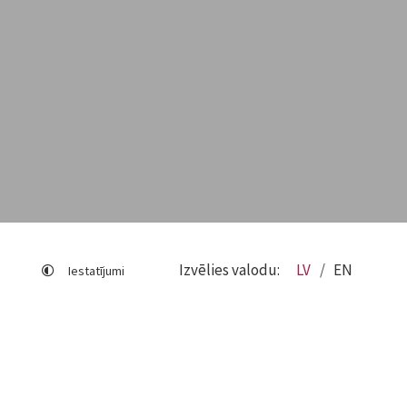
Izvēlies valodu:
LV
EN
Iestatījumi