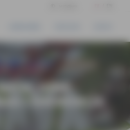
LV
EN
Iestatījumi
UZŅĒMĒJDARBĪBA
PAKALPOJUMI
KONTAKTI
 BATALJONĀ
IŅAS CEREMONIJA