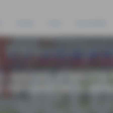
TA
PAŠVALDĪBA
IESTĀDES
KAPITĀLSABIEDRĪBAS
. KAUJAS ATBALSTA
Ā VIRSSERŽANTA MA