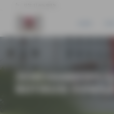
22 °C, 2.1 m/s, 63.5 %
JAUNUMI
PILSĒ
ZEMESSARDZES 52
NOTIKUSI SVINĪG