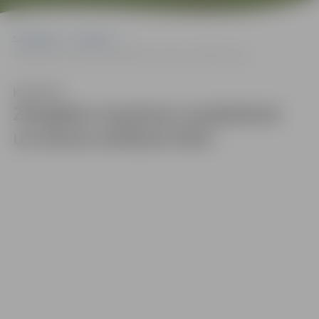
Sākumlapa
Galerijas
Zemgales maratons smaiļošanā un kanoe airēšanā 2023
Klausīties
Zemgales maratons smaiļošanā
un kanoe airēšanā 2023