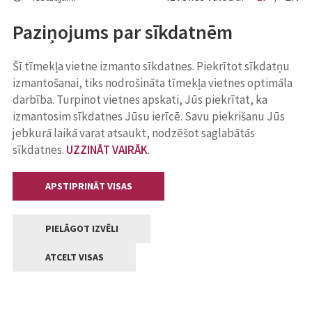
Paziņojums par sīkdatnēm
Šī tīmekļa vietne izmanto sīkdatnes. Piekrītot sīkdatņu
izmantošanai, tiks nodrošināta tīmekļa vietnes optimāla
darbība. Turpinot vietnes apskati, Jūs piekrītat, ka
izmantosim sīkdatnes Jūsu ierīcē. Savu piekrišanu Jūs
jebkurā laikā varat atsaukt, nodzēšot saglabātās
sīkdatnes.
UZZINĀT VAIRĀK
.
APSTIPRINĀT VISAS
PIELĀGOT IZVĒLI
ATCELT VISAS