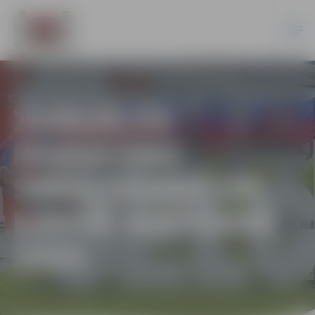
ZEMGALES
MARATONS
SMAIĻOŠANĀ UN
KANOE AIRĒŠANĀ
2023