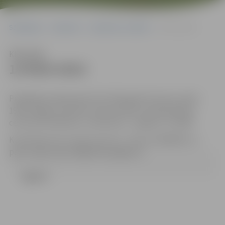
Sākumlapa
Iepirkumi
Iepirkumu rezultāti
14-95/6-2013
Klausīties
14-95/6-2013
Piedāvājumi jāiesniedz līdz 2013.gada 25.marta, plkst.
19:00 Jelgavas pilsētas domes Klientu apkalpošanas
centrā (131.kabinets, Lielā ielā 11, Jelgava, LV-3001).
Kontaktpersona: Uģis Cepurītis , tālrunis 63005532, e-
pasts: ugis.cepuritis@dome.jelgava.lv
Līgums