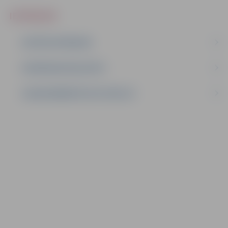
IEPIRKUMI
AKTĪVIE IEPIRKUMI
IEPIRKUMU REZULTĀTI
LĪGUMI ĀRKĀRTĒJĀ SITUĀCIJĀ