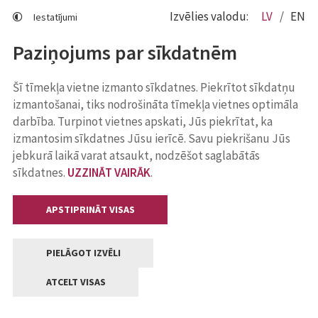
Izvēlies valodu:
LV
EN
Iestatījumi
Paziņojums par sīkdatnēm
Šī tīmekļa vietne izmanto sīkdatnes. Piekrītot sīkdatņu
izmantošanai, tiks nodrošināta tīmekļa vietnes optimāla
darbība. Turpinot vietnes apskati, Jūs piekrītat, ka
izmantosim sīkdatnes Jūsu ierīcē. Savu piekrišanu Jūs
jebkurā laikā varat atsaukt, nodzēšot saglabātās
sīkdatnes.
UZZINĀT VAIRĀK
.
APSTIPRINĀT VISAS
PIELĀGOT IZVĒLI
ATCELT VISAS