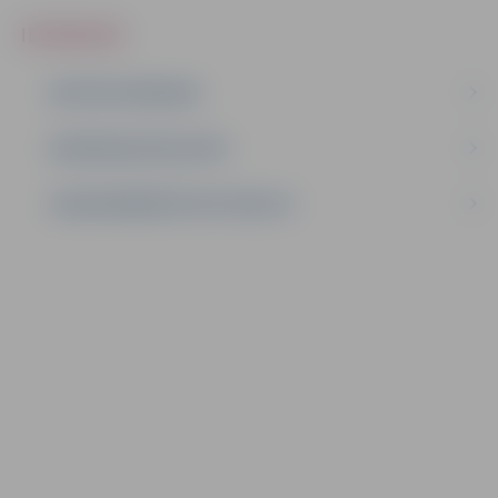
IEPIRKUMI
AKTĪVIE IEPIRKUMI
IEPIRKUMU REZULTĀTI
LĪGUMI ĀRKĀRTĒJĀ SITUĀCIJĀ