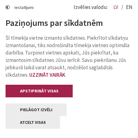
Izvēlies valodu:
LV
EN
Iestatījumi
Paziņojums par sīkdatnēm
Šī tīmekļa vietne izmanto sīkdatnes. Piekrītot sīkdatņu
izmantošanai, tiks nodrošināta tīmekļa vietnes optimāla
darbība. Turpinot vietnes apskati, Jūs piekrītat, ka
izmantosim sīkdatnes Jūsu ierīcē. Savu piekrišanu Jūs
jebkurā laikā varat atsaukt, nodzēšot saglabātās
sīkdatnes.
UZZINĀT VAIRĀK
.
APSTIPRINĀT VISAS
PIELĀGOT IZVĒLI
ATCELT VISAS