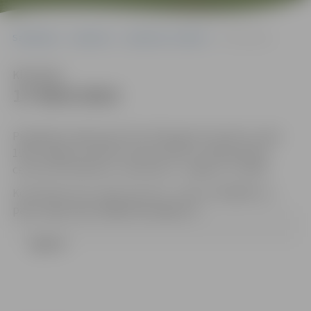
Sākumlapa
Iepirkumi
Iepirkumu rezultāti
17-95/6-2013
Klausīties
17-95/6-2013
Piedāvājumi jāiesniedz līdz 2013.gada 15.aprīlim, plkst.
19:00 Jelgavas pilsētas domes Klientu apkalpošanas
centrā (131.kabinets, Lielā ielā 11, Jelgava, LV-3001).
Kontaktpersona: Uģis Cepurītis , tālrunis 63005532, e-
pasts: ugis.cepuritis@dome.jelgava.lv
Līgums