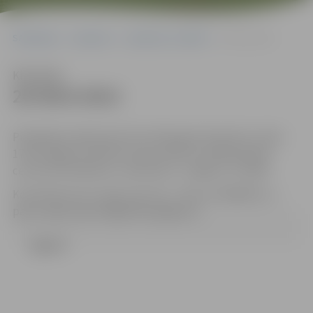
Sākumlapa
Iepirkumi
Iepirkumu rezultāti
20-95/6-2013
Klausīties
20-95/6-2013
Piedāvājumi jāiesniedz līdz 2013.gada 29.aprīlim, plkst.
17:00 Jelgavas pilsētas domes Klientu apkalpošanas
centrā (131.kabinets, Lielā ielā 11, Jelgava, LV-3001).
Kontaktpersona: Uģis Cepurītis , tālrunis 63005532, e-
pasts: ugis.cepuritis@dome.jelgava.lv
Līgums