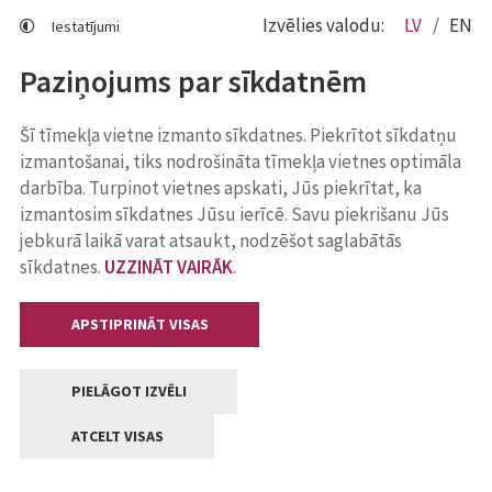
Izvēlies valodu:
LV
EN
Iestatījumi
Paziņojums par sīkdatnēm
Šī tīmekļa vietne izmanto sīkdatnes. Piekrītot sīkdatņu
izmantošanai, tiks nodrošināta tīmekļa vietnes optimāla
darbība. Turpinot vietnes apskati, Jūs piekrītat, ka
izmantosim sīkdatnes Jūsu ierīcē. Savu piekrišanu Jūs
jebkurā laikā varat atsaukt, nodzēšot saglabātās
sīkdatnes.
UZZINĀT VAIRĀK
.
APSTIPRINĀT VISAS
PIELĀGOT IZVĒLI
ATCELT VISAS