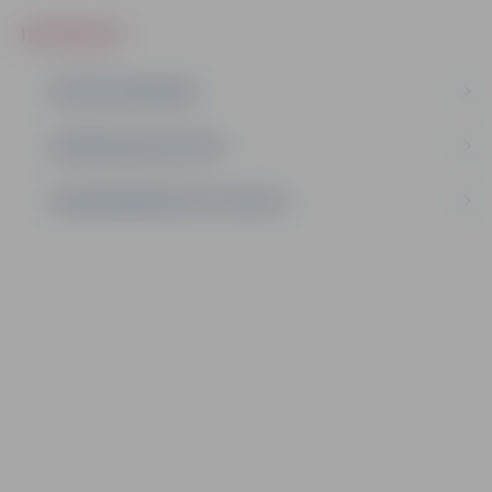
IEPIRKUMI
AKTĪVIE IEPIRKUMI
IEPIRKUMU REZULTĀTI
LĪGUMI ĀRKĀRTĒJĀ SITUĀCIJĀ