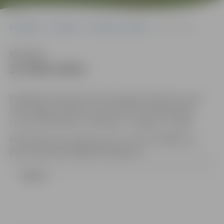
Sākumlapa
Iepirkumi
Iepirkumu rezultāti
21-95/6-2013
Klausīties
21-95/6-2013
Piedāvājumi jāiesniedz līdz 2013.gada 29.aprīlim, plkst.
17:00 Jelgavas pilsētas domes Klientu apkalpošanas
centrā (131.kabinets, Lielā ielā 11, Jelgava, LV-3001).
Kontaktpersona: Uģis Cepurītis , tālrunis 63005532, e-
pasts: ugis.cepuritis@dome.jelgava.lv
Līgums