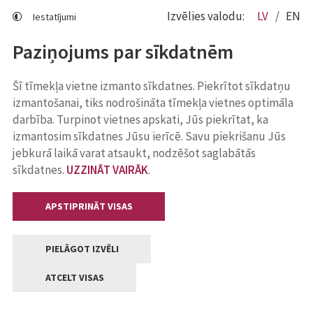
Izvēlies valodu:
LV
EN
Iestatījumi
Paziņojums par sīkdatnēm
Šī tīmekļa vietne izmanto sīkdatnes. Piekrītot sīkdatņu
izmantošanai, tiks nodrošināta tīmekļa vietnes optimāla
darbība. Turpinot vietnes apskati, Jūs piekrītat, ka
izmantosim sīkdatnes Jūsu ierīcē. Savu piekrišanu Jūs
jebkurā laikā varat atsaukt, nodzēšot saglabātās
sīkdatnes.
UZZINĀT VAIRĀK
.
APSTIPRINĀT VISAS
PIELĀGOT IZVĒLI
ATCELT VISAS