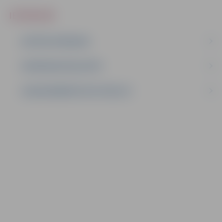
IEPIRKUMI
AKTĪVIE IEPIRKUMI
IEPIRKUMU REZULTĀTI
LĪGUMI ĀRKĀRTĒJĀ SITUĀCIJĀ