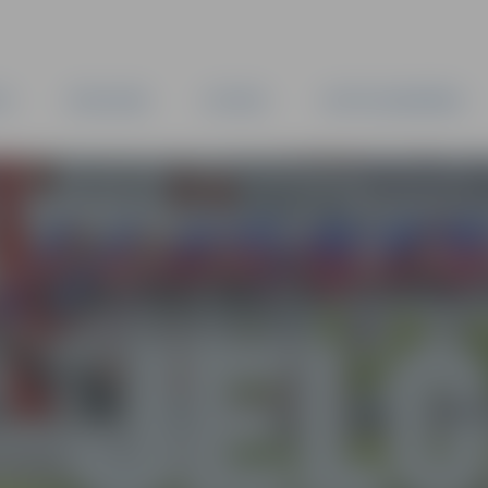
TA
PAŠVALDĪBA
IESTĀDES
KAPITĀLSABIEDRĪBAS