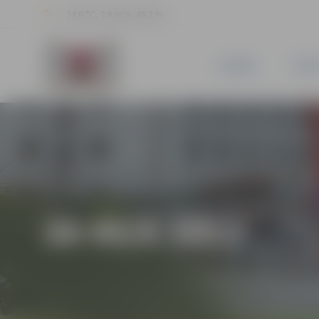
24.6 °C, 2.8 m/s, 45.2 %
JAUNUMI
PILSĒ
28-95/6-2013