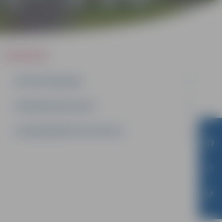
IEPIRKUMI
AKTĪVIE IEPIRKUMI
IEPIRKUMU REZULTĀTI
LĪGUMI ĀRKĀRTĒJĀ SITUĀCIJĀ