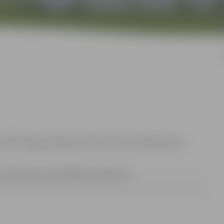
. 19:00 Jelgavas pilsētas domes Klientu apkalpošanas
pasts: ugis.cepuritis@dome.jelgava.lv