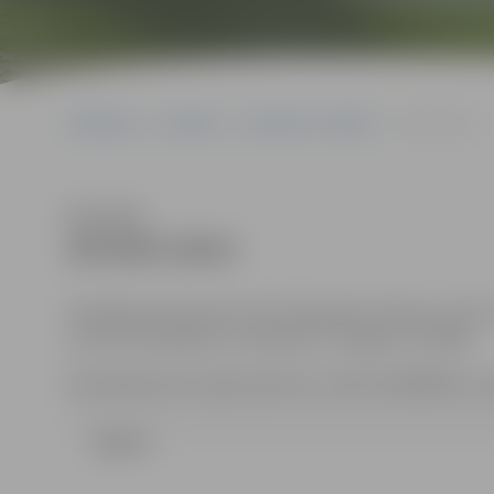
Sākumlapa
Iepirkumi
Iepirkumu rezultāti
28-95/6-2013
Klausīties
28-95/6-2013
Piedāvājumi jāiesniedz līdz 2013.gada 3.jūnijam, plkst
centrā (131.kabinets, Lielā ielā 11, Jelgava, LV-3001).
Kontaktpersona: Uģis Cepurītis , tālrunis 63005532, e-
Līgums