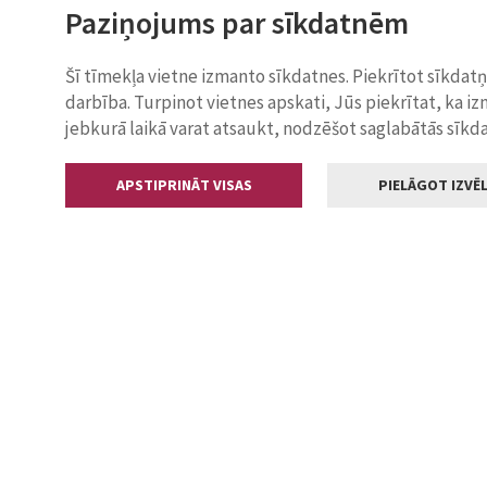
Paziņojums par sīkdatnēm
Šī tīmekļa vietne izmanto sīkdatnes. Piekrītot sīkdat
darbība. Turpinot vietnes apskati, Jūs piekrītat, ka i
jebkurā laikā varat atsaukt, nodzēšot saglabātās sīkd
APSTIPRINĀT VISAS
PIELĀGOT IZVĒL
Kontakti
Jelgavas valstp
Lielā iela 11
+371 630055
pasts@jelga