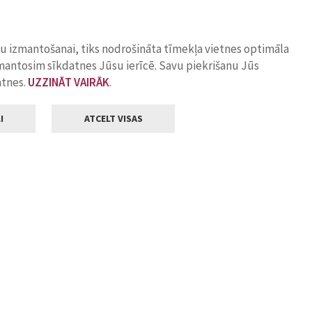
ņu izmantošanai, tiks nodrošināta tīmekļa vietnes optimāla
zmantosim sīkdatnes Jūsu ierīcē. Savu piekrišanu Jūs
atnes.
UZZINĀT VAIRĀK
.
I
ATCELT VISAS
Klientu apkalpošana
ilsētas pašvaldība
Darba laiks
, Jelgava, LV-3001
Pirmdienās
8.00 - 18.00
Otrdienās
8.00 - 17.00
22
Trešdienās
8.00 - 17.00
va.lv