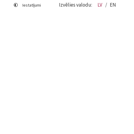
Izvēlies valodu:
LV
EN
Iestatījumi
Lapas karte
Viegli lasīt
Sociālo mediju lietošana
Sīkdatņu izmantošana
Piekļūstamības paziņojums