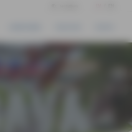
LV
EN
Iestatījumi
UZŅĒMĒJDARBĪBA
PAKALPOJUMI
KONTAKTI