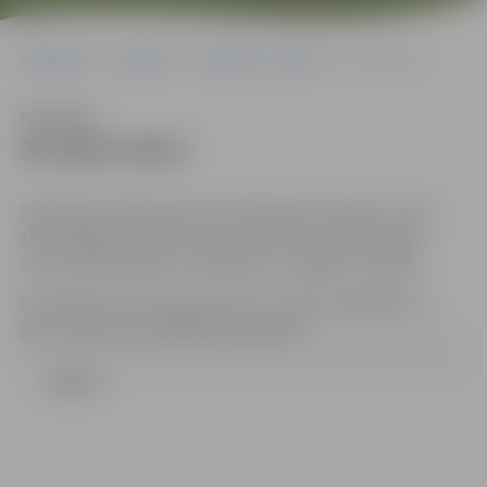
Sākumlapa
Iepirkumi
Iepirkumu rezultāti
30-95/6-2013
Klausīties
30-95/6-2013
Piedāvājumi jāiesniedz līdz 2013.gada 3.jūnijam, plkst.
19:00 Jelgavas pilsētas domes Klientu apkalpošanas
centrā (131.kabinets, Lielā ielā 11, Jelgava, LV-3001).
Kontaktpersona: Uģis Cepurītis , tālrunis 63005532, e-
pasts: ugis.cepuritis@dome.jelgava.lv
Līgums