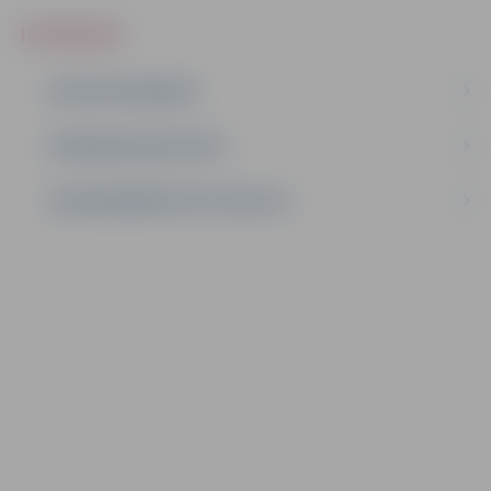
IEPIRKUMI
AKTĪVIE IEPIRKUMI
IEPIRKUMU REZULTĀTI
LĪGUMI ĀRKĀRTĒJĀ SITUĀCIJĀ