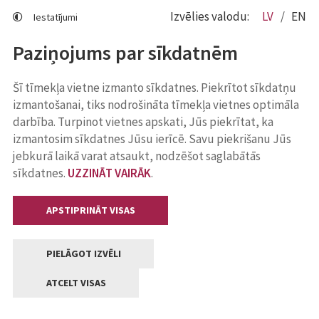
Izvēlies valodu:
LV
EN
Iestatījumi
Paziņojums par sīkdatnēm
Šī tīmekļa vietne izmanto sīkdatnes. Piekrītot sīkdatņu
izmantošanai, tiks nodrošināta tīmekļa vietnes optimāla
darbība. Turpinot vietnes apskati, Jūs piekrītat, ka
izmantosim sīkdatnes Jūsu ierīcē. Savu piekrišanu Jūs
jebkurā laikā varat atsaukt, nodzēšot saglabātās
sīkdatnes.
UZZINĀT VAIRĀK
.
APSTIPRINĀT VISAS
PIELĀGOT IZVĒLI
ATCELT VISAS